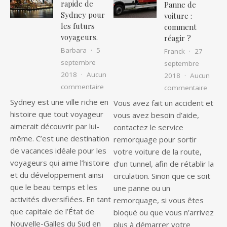
rapide de
Panne de
Sydney pour
voiture :
les futurs
comment
voyageurs.
réagir ?
Barbara
5
Franck
27
septembre
septembre
2018
Aucun
2018
Aucun
sur Une histoire rapide de Sydney pour
commentaire
sur Pa
commentaire
Sydney est une ville riche en
Vous avez fait un accident et
histoire que tout voyageur
vous avez besoin d’aide,
aimerait découvrir par lui-
contactez le service
même. C’est une destination
remorquage pour sortir
de vacances idéale pour les
votre voiture de la route,
voyageurs qui aime l’histoire
d’un tunnel, afin de rétablir la
et du développement ainsi
circulation. Sinon que ce soit
que le beau temps et les
une panne ou un
activités diversifiées. En tant
remorquage, si vous êtes
que capitale de l’État de
bloqué ou que vous n’arrivez
Nouvelle-Galles du Sud en
plus à démarrer votre