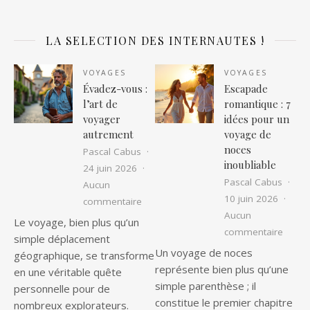
LA SELECTION DES INTERNAUTES !
VOYAGES
VOYAGES
Évadez-vous :
Escapade
l’art de
romantique : 7
voyager
idées pour un
autrement
voyage de
noces
Pascal Cabus
inoubliable
24 juin 2026
Pascal Cabus
Aucun
10 juin 2026
sur Évadez-vous : l’art de voyager au
commentaire
Aucun
Le voyage, bien plus qu’un
sur Es
commentaire
simple déplacement
Un voyage de noces
géographique, se transforme
représente bien plus qu’une
en une véritable quête
simple parenthèse ; il
personnelle pour de
constitue le premier chapitre
nombreux explorateurs.