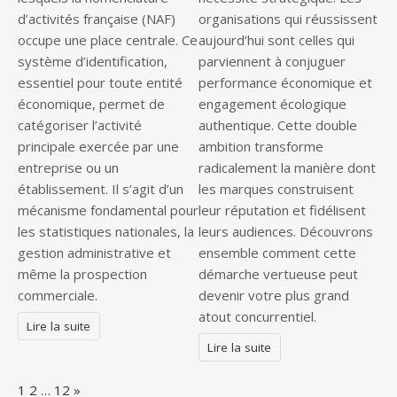
d’activités française (NAF)
organisations qui réussissent
occupe une place centrale. Ce
aujourd’hui sont celles qui
système d’identification,
parviennent à conjuguer
essentiel pour toute entité
performance économique et
économique, permet de
engagement écologique
catégoriser l’activité
authentique. Cette double
principale exercée par une
ambition transforme
entreprise ou un
radicalement la manière dont
établissement. Il s’agit d’un
les marques construisent
mécanisme fondamental pour
leur réputation et fidélisent
les statistiques nationales, la
leurs audiences. Découvrons
gestion administrative et
ensemble comment cette
même la prospection
démarche vertueuse peut
commerciale.
devenir votre plus grand
atout concurrentiel.
Lire la suite
Lire la suite
Page:
Next
1
2
…
12
»