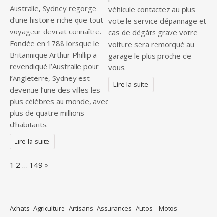
Australie, Sydney regorge
véhicule contactez au plus
d’une histoire riche que tout
vote le service dépannage et
voyageur devrait connaître.
cas de dégâts grave votre
Fondée en 1788 lorsque le
voiture sera remorqué au
Britannique Arthur Phillip a
garage le plus proche de
revendiqué l’Australie pour
vous.
l’Angleterre, Sydney est
Lire la suite
devenue l’une des villes les
plus célèbres au monde, avec
plus de quatre millions
d’habitants.
Lire la suite
Page:
Next
1
2
…
149
»
Achats
Agriculture
Artisans
Assurances
Autos – Motos