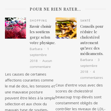
POUR NE RIEN RATER…
SHOPPING
SANTÉ
Savoir choisir
Conseils pour
les soutiens
réduire le
gorge selon
cholestérol
votre physique.
autrement
qu’avec des
Barbara
1
médicaments.
septembre
Barbara
3
2018
Aucun
septembre
sur Savoir choisir les soutiens gorge 
commentaire
2018
4
Les causes de certaines
sur C
commentaires
affections courantes comme
Ceux d’entre vous avec des
le mal de dos, les tensions et
scores de cholestérol
une mauvaise posture
beaucoup trop élevés sont
peuvent être liées à la simple
constamment obligés de
sélection et aux choix du
contrôler les niveaux de LDL-
mauvais type de soutien-