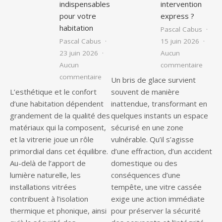
indispensables
intervention
pour votre
express ?
habitation
Pascal Cabus
Pascal Cabus
15 juin 2026
23 juin 2026
Aucun
sur Qu
Aucun
commentaire
sur Vitrier à Versoix : les services ind
commentaire
Un bris de glace survient
L’esthétique et le confort
souvent de manière
d’une habitation dépendent
inattendue, transformant en
grandement de la qualité des
quelques instants un espace
matériaux qui la composent,
sécurisé en une zone
et la vitrerie joue un rôle
vulnérable. Qu’il s’agisse
primordial dans cet équilibre.
d’une effraction, d’un accident
Au-delà de l’apport de
domestique ou des
lumière naturelle, les
conséquences d’une
installations vitrées
tempête, une vitre cassée
contribuent à l’isolation
exige une action immédiate
thermique et phonique, ainsi
pour préserver la sécurité