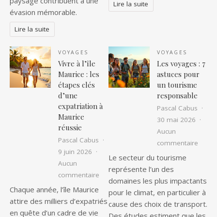
paysage contribuent à une
Lire la suite
évasion mémorable.
Lire la suite
VOYAGES
VOYAGES
Vivre à l’île
Les voyages : 7
Maurice : les
astuces pour
étapes clés
un tourisme
d’une
responsable
expatriation à
Pascal Cabus
Maurice
30 mai 2026
réussie
Aucun
Pascal Cabus
sur Le
commentaire
9 juin 2026
Le secteur du tourisme
Aucun
représente l’un des
sur Vivre à l’île Maurice : les étapes c
commentaire
domaines les plus impactants
Chaque année, l’île Maurice
pour le climat, en particulier à
attire des milliers d’expatriés
cause des choix de transport.
en quête d’un cadre de vie
Des études estiment que les