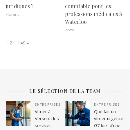
juridiques ?
comptable pour les
professions médicales à
Florent
Waterloo
Zozo
Page:
Next
1
2
…
149
»
LE SÉLECTION DE LA TEAM
ENTREPRISES
ENTREPRISES
Vitrier à
Que fait un
Versoix : les
vitrier urgence
services
G7 lors d’une