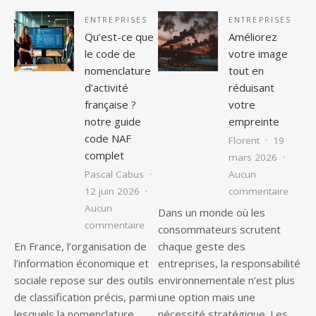
ENTREPRISES
ENTREPRISES
Qu’est-ce que
Améliorez
le code de
votre image
nomenclature
tout en
d’activité
réduisant
française ?
votre
notre guide
empreinte
code NAF
Florent
19
complet
mars 2026
Pascal Cabus
Aucun
sur Am
12 juin 2026
commentaire
Aucun
Dans un monde où les
sur Qu’est-ce que le code de nomenclat
commentaire
consommateurs scrutent
En France, l’organisation de
chaque geste des
l’information économique et
entreprises, la responsabilité
sociale repose sur des outils
environnementale n’est plus
de classification précis, parmi
une option mais une
lesquels la nomenclature
nécessité stratégique. Les