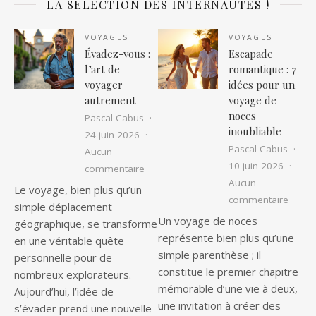
LA SELECTION DES INTERNAUTES !
VOYAGES
VOYAGES
Évadez-vous :
Escapade
l’art de
romantique : 7
voyager
idées pour un
autrement
voyage de
noces
Pascal Cabus
inoubliable
24 juin 2026
Pascal Cabus
Aucun
10 juin 2026
sur Évadez-vous : l’art de voyager au
commentaire
Aucun
Le voyage, bien plus qu’un
sur Es
commentaire
simple déplacement
Un voyage de noces
géographique, se transforme
représente bien plus qu’une
en une véritable quête
simple parenthèse ; il
personnelle pour de
constitue le premier chapitre
nombreux explorateurs.
mémorable d’une vie à deux,
Aujourd’hui, l’idée de
une invitation à créer des
s’évader prend une nouvelle