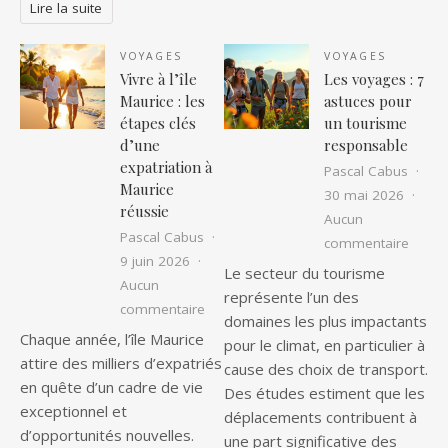
Lire la suite
VOYAGES
VOYAGES
Vivre à l’île
Les voyages : 7
Maurice : les
astuces pour
étapes clés
un tourisme
d’une
responsable
expatriation à
Pascal Cabus
Maurice
30 mai 2026
réussie
Aucun
Pascal Cabus
sur Le
commentaire
9 juin 2026
Le secteur du tourisme
Aucun
représente l’un des
sur Vivre à l’île Maurice : les étapes c
commentaire
domaines les plus impactants
Chaque année, l’île Maurice
pour le climat, en particulier à
attire des milliers d’expatriés
cause des choix de transport.
en quête d’un cadre de vie
Des études estiment que les
exceptionnel et
déplacements contribuent à
d’opportunités nouvelles.
une part significative des