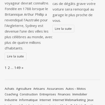
voyageur devrait connaître.
cas de dégâts grave votre
Fondée en 1788 lorsque le
voiture sera remorqué au
Britannique Arthur Phillip a
garage le plus proche de
revendiqué l’Australie pour
vous.
l’Angleterre, Sydney est
Lire la suite
devenue l’une des villes les
plus célèbres au monde, avec
plus de quatre millions
d’habitants.
Lire la suite
Page:
Next
1
2
…
149
»
Achats
Agriculture
Artisans
Assurances
Autos – Motos
Coaching
Construction
Entreprises
Finances
Immobilier
Industrie
Informatique
Internet
Internet Webmarketing
Jeux