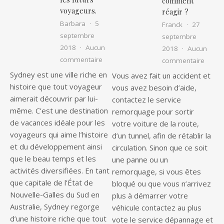
comment
voyageurs.
réagir ?
Barbara
5
Franck
27
septembre
septembre
2018
Aucun
2018
Aucun
sur Une histoire rapide de Sydney pour
commentaire
sur Pa
commentaire
Sydney est une ville riche en
Vous avez fait un accident et
histoire que tout voyageur
vous avez besoin d’aide,
aimerait découvrir par lui-
contactez le service
même. C’est une destination
remorquage pour sortir
de vacances idéale pour les
votre voiture de la route,
voyageurs qui aime l’histoire
d’un tunnel, afin de rétablir la
et du développement ainsi
circulation. Sinon que ce soit
que le beau temps et les
une panne ou un
activités diversifiées. En tant
remorquage, si vous êtes
que capitale de l’État de
bloqué ou que vous n’arrivez
Nouvelle-Galles du Sud en
plus à démarrer votre
Australie, Sydney regorge
véhicule contactez au plus
d’une histoire riche que tout
vote le service dépannage et