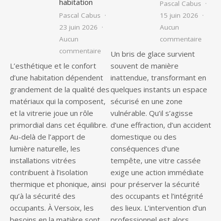
habitation
Pascal Cabus
Pascal Cabus
15 juin 2026
23 juin 2026
Aucun
sur Qu
Aucun
commentaire
sur Vitrier à Versoix : les services ind
commentaire
Un bris de glace survient
L’esthétique et le confort
souvent de manière
d’une habitation dépendent
inattendue, transformant en
grandement de la qualité des
quelques instants un espace
matériaux qui la composent,
sécurisé en une zone
et la vitrerie joue un rôle
vulnérable. Qu’il s’agisse
primordial dans cet équilibre.
d’une effraction, d’un accident
Au-delà de l’apport de
domestique ou des
lumière naturelle, les
conséquences d’une
installations vitrées
tempête, une vitre cassée
contribuent à l’isolation
exige une action immédiate
thermique et phonique, ainsi
pour préserver la sécurité
qu’à la sécurité des
des occupants et l’intégrité
occupants. À Versoix, les
des lieux. L’intervention d’un
besoins en la matière sont
professionnel est alors