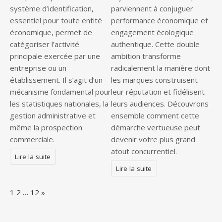
système d’identification,
parviennent à conjuguer
essentiel pour toute entité
performance économique et
économique, permet de
engagement écologique
catégoriser l’activité
authentique. Cette double
principale exercée par une
ambition transforme
entreprise ou un
radicalement la manière dont
établissement. Il s’agit d’un
les marques construisent
mécanisme fondamental pour
leur réputation et fidélisent
les statistiques nationales, la
leurs audiences. Découvrons
gestion administrative et
ensemble comment cette
même la prospection
démarche vertueuse peut
commerciale.
devenir votre plus grand
atout concurrentiel.
Lire la suite
Lire la suite
Page:
Next
1
2
…
12
»