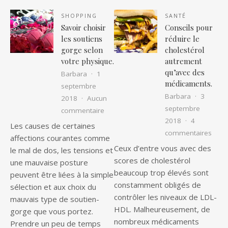
SHOPPING
SANTÉ
Savoir choisir
Conseils pour
les soutiens
réduire le
gorge selon
cholestérol
votre physique.
autrement
qu’avec des
Barbara
1
médicaments.
septembre
Barbara
3
2018
Aucun
septembre
sur Savoir choisir les soutiens gorge 
commentaire
2018
4
Les causes de certaines
sur C
commentaires
affections courantes comme
Ceux d’entre vous avec des
le mal de dos, les tensions et
scores de cholestérol
une mauvaise posture
beaucoup trop élevés sont
peuvent être liées à la simple
constamment obligés de
sélection et aux choix du
contrôler les niveaux de LDL-
mauvais type de soutien-
HDL. Malheureusement, de
gorge que vous portez.
nombreux médicaments
Prendre un peu de temps