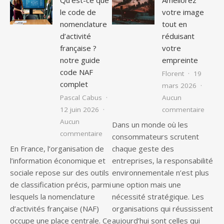
le code de
votre image
nomenclature
tout en
d’activité
réduisant
française ?
votre
notre guide
empreinte
code NAF
Florent
19
complet
mars 2026
Pascal Cabus
Aucun
sur Am
12 juin 2026
commentaire
Aucun
Dans un monde où les
sur Qu’est-ce que le code de nomenclat
commentaire
consommateurs scrutent
En France, l’organisation de
chaque geste des
l’information économique et
entreprises, la responsabilité
sociale repose sur des outils
environnementale n’est plus
de classification précis, parmi
une option mais une
lesquels la nomenclature
nécessité stratégique. Les
d’activités française (NAF)
organisations qui réussissent
occupe une place centrale. Ce
aujourd’hui sont celles qui