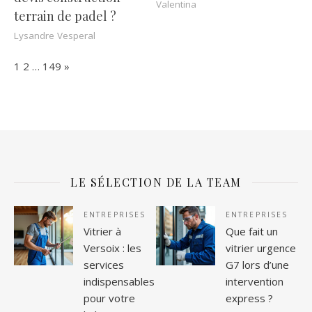
Valentina
terrain de padel ?
Lysandre Vesperal
Page:
Next
1
2
…
149
»
LE SÉLECTION DE LA TEAM
ENTREPRISES
ENTREPRISES
Vitrier à
Que fait un
Versoix : les
vitrier urgence
services
G7 lors d’une
indispensables
intervention
pour votre
express ?