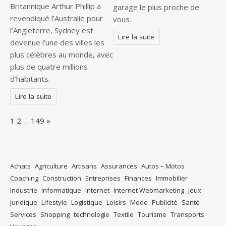
Britannique Arthur Phillip a
garage le plus proche de
revendiqué l’Australie pour
vous.
l’Angleterre, Sydney est
Lire la suite
devenue l’une des villes les
plus célèbres au monde, avec
plus de quatre millions
d’habitants.
Lire la suite
Page:
Next
1
2
…
149
»
Achats
Agriculture
Artisans
Assurances
Autos – Motos
Coaching
Construction
Entreprises
Finances
Immobilier
Industrie
Informatique
Internet
Internet Webmarketing
Jeux
Juridique
Lifestyle
Logistique
Loisirs
Mode
Publicité
Santé
Services
Shopping
technologie
Textile
Tourisme
Transports