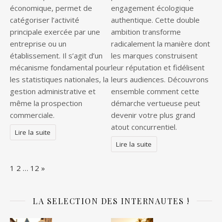
économique, permet de
engagement écologique
catégoriser l’activité
authentique. Cette double
principale exercée par une
ambition transforme
entreprise ou un
radicalement la manière dont
établissement. Il s’agit d’un
les marques construisent
mécanisme fondamental pour
leur réputation et fidélisent
les statistiques nationales, la
leurs audiences. Découvrons
gestion administrative et
ensemble comment cette
même la prospection
démarche vertueuse peut
commerciale.
devenir votre plus grand
atout concurrentiel.
Lire la suite
Lire la suite
Page:
Next
1
2
…
12
»
LA SELECTION DES INTERNAUTES !