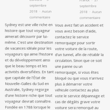
septembre
septembre
2018
Aucun
2018
Aucun
sur Une histoire rapide de Sydney pour
commentaire
sur Pa
commentaire
Sydney est une ville riche en
Vous avez fait un accident et
histoire que tout voyageur
vous avez besoin d’aide,
aimerait découvrir par lui-
contactez le service
même. C’est une destination
remorquage pour sortir
de vacances idéale pour les
votre voiture de la route,
voyageurs qui aime l’histoire
d’un tunnel, afin de rétablir la
et du développement ainsi
circulation. Sinon que ce soit
que le beau temps et les
une panne ou un
activités diversifiées. En tant
remorquage, si vous êtes
que capitale de l’État de
bloqué ou que vous n’arrivez
Nouvelle-Galles du Sud en
plus à démarrer votre
Australie, Sydney regorge
véhicule contactez au plus
d’une histoire riche que tout
vote le service dépannage et
voyageur devrait connaître.
cas de dégâts grave votre
Fondée en 1788 lorsque le
voiture sera remorqué au