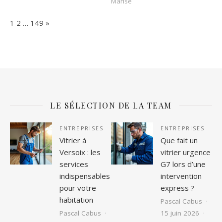
Marise
Page:
Next
1
2
…
149
»
LE SÉLECTION DE LA TEAM
ENTREPRISES
ENTREPRISES
Vitrier à
Que fait un
Versoix : les
vitrier urgence
services
G7 lors d’une
indispensables
intervention
pour votre
express ?
habitation
Pascal Cabus
Pascal Cabus
15 juin 2026