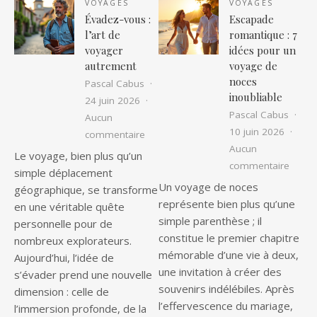
VOYAGES
VOYAGES
Évadez-vous :
Escapade
l’art de
romantique : 7
voyager
idées pour un
autrement
voyage de
noces
Pascal Cabus
inoubliable
24 juin 2026
Pascal Cabus
Aucun
10 juin 2026
sur Évadez-vous : l’art de voyager au
commentaire
Aucun
Le voyage, bien plus qu’un
sur Es
commentaire
simple déplacement
Un voyage de noces
géographique, se transforme
représente bien plus qu’une
en une véritable quête
simple parenthèse ; il
personnelle pour de
constitue le premier chapitre
nombreux explorateurs.
mémorable d’une vie à deux,
Aujourd’hui, l’idée de
une invitation à créer des
s’évader prend une nouvelle
souvenirs indélébiles. Après
dimension : celle de
l’effervescence du mariage,
l’immersion profonde, de la