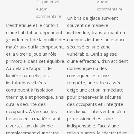
23 juin 2026
Aucun
sur Qu
Aucun
commentaire
sur Vitrier à Versoix : les services ind
commentaire
Un bris de glace survient
L’esthétique et le confort
souvent de manière
d’une habitation dépendent
inattendue, transformant en
grandement de la qualité des
quelques instants un espace
matériaux qui la composent,
sécurisé en une zone
et la vitrerie joue un rôle
vulnérable. Qu’il s’agisse
primordial dans cet équilibre.
d’une effraction, d’un accident
Au-delà de l’apport de
domestique ou des
lumière naturelle, les
conséquences d’une
installations vitrées
tempête, une vitre cassée
contribuent à l’isolation
exige une action immédiate
thermique et phonique, ainsi
pour préserver la sécurité
qu’à la sécurité des
des occupants et l’intégrité
occupants. À Versoix, les
des lieux. L’intervention d’un
besoins en la matière sont
professionnel est alors
divers, allant du simple
indispensable. Face à une
remplacement d’une vitre
telle situation, la réactivité et