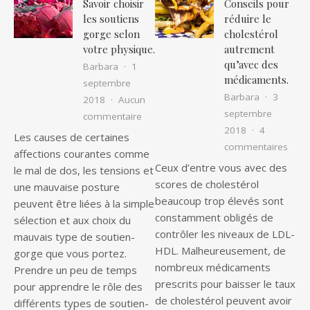
Savoir choisir
Conseils pour
les soutiens
réduire le
gorge selon
cholestérol
votre physique.
autrement
qu’avec des
Barbara
1
médicaments.
septembre
Barbara
3
2018
Aucun
septembre
sur Savoir choisir les soutiens gorge 
commentaire
2018
4
Les causes de certaines
sur C
commentaires
affections courantes comme
Ceux d’entre vous avec des
le mal de dos, les tensions et
scores de cholestérol
une mauvaise posture
beaucoup trop élevés sont
peuvent être liées à la simple
constamment obligés de
sélection et aux choix du
contrôler les niveaux de LDL-
mauvais type de soutien-
HDL. Malheureusement, de
gorge que vous portez.
nombreux médicaments
Prendre un peu de temps
prescrits pour baisser le taux
pour apprendre le rôle des
de cholestérol peuvent avoir
différents types de soutien-