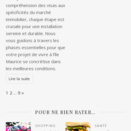
compréhension des visas aux
spécificités du marché
immobilier, chaque étape est
cruciale pour une installation
sereine et durable. Nous
vous guidons à travers les
phases essentielles pour que
votre projet de vivre à l’île
Maurice se concrétise dans
les meilleures conditions.
Lire la suite
Page:
Next
1
2
…
9
»
POUR NE RIEN RATER…
SHOPPING
SANTÉ