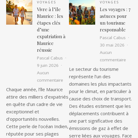
VOYAGES
VOYAGES
Vivre à l’île
Les voyages : 7
Maurice : les
astuces pour
étapes clés
un tourisme
d’une
responsable
expatriation à
Pascal Cabus
Maurice
30 mai 2026
réussie
Aucun
Pascal Cabus
sur Le
commentaire
9 juin 2026
Le secteur du tourisme
Aucun
représente l’un des
sur Vivre à l’île Maurice : les étapes c
commentaire
domaines les plus impactants
Chaque année, l’île Maurice
pour le climat, en particulier à
attire des milliers d’expatriés
cause des choix de transport.
en quête d’un cadre de vie
Des études estiment que les
exceptionnel et
déplacements contribuent à
d’opportunités nouvelles.
une part significative des
Cette perle de l’océan Indien,
émissions de gaz à effet de
réputée pour ses plages
serre liées aux voyages. Face