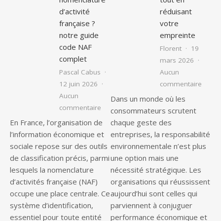
d’activité
réduisant
française ?
votre
notre guide
empreinte
code NAF
Florent
19
complet
mars 2026
Pascal Cabus
Aucun
sur Am
12 juin 2026
commentaire
Aucun
Dans un monde où les
sur Qu’est-ce que le code de nomenclat
commentaire
consommateurs scrutent
En France, l’organisation de
chaque geste des
l’information économique et
entreprises, la responsabilité
sociale repose sur des outils
environnementale n’est plus
de classification précis, parmi
une option mais une
lesquels la nomenclature
nécessité stratégique. Les
d’activités française (NAF)
organisations qui réussissent
occupe une place centrale. Ce
aujourd’hui sont celles qui
système d’identification,
parviennent à conjuguer
essentiel pour toute entité
performance économique et