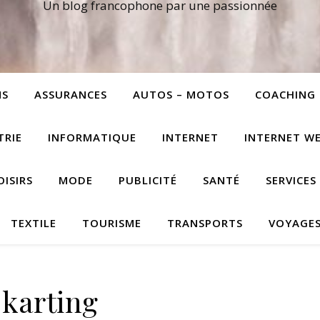
Un blog francophone par une passionnée
NS
ASSURANCES
AUTOS – MOTOS
COACHING
TRIE
INFORMATIQUE
INTERNET
INTERNET W
OISIRS
MODE
PUBLICITÉ
SANTÉ
SERVICES
TEXTILE
TOURISME
TRANSPORTS
VOYAGE
karting