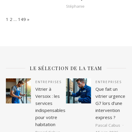
Stéphanie
Page:
Next
1
2
…
149
»
LE SÉLECTION DE LA TEAM
ENTREPRISES
ENTREPRISES
Vitrier à
Que fait un
Versoix : les
vitrier urgence
services
G7 lors d’une
indispensables
intervention
pour votre
express ?
habitation
Pascal Cabus