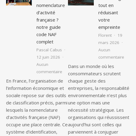
nomenclature
tout en
d’activité
réduisant
française ?
votre
notre guide
empreinte
code NAF
Florent
19
complet
mars 2026
Pascal Cabus
Aucun
sur Am
12 juin 2026
commentaire
Aucun
Dans un monde où les
sur Qu’est-ce que le code de nomenclat
commentaire
consommateurs scrutent
En France, l’organisation de
chaque geste des
l’information économique et
entreprises, la responsabilité
sociale repose sur des outils
environnementale n’est plus
de classification précis, parmi
une option mais une
lesquels la nomenclature
nécessité stratégique. Les
d’activités française (NAF)
organisations qui réussissent
occupe une place centrale. Ce
aujourd’hui sont celles qui
système d’identification,
parviennent à conjuguer