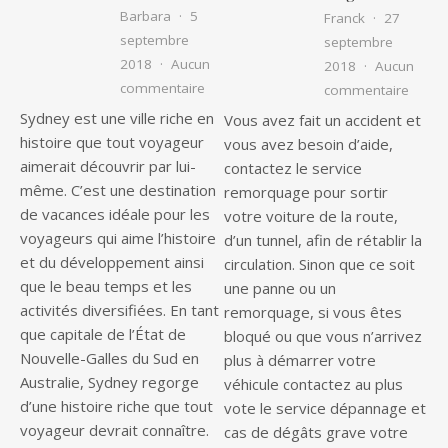
Barbara
5
Franck
27
septembre
septembre
2018
Aucun
2018
Aucun
sur Une histoire rapide de Sydney pour
commentaire
sur Pa
commentaire
Sydney est une ville riche en
Vous avez fait un accident et
histoire que tout voyageur
vous avez besoin d’aide,
aimerait découvrir par lui-
contactez le service
même. C’est une destination
remorquage pour sortir
de vacances idéale pour les
votre voiture de la route,
voyageurs qui aime l’histoire
d’un tunnel, afin de rétablir la
et du développement ainsi
circulation. Sinon que ce soit
que le beau temps et les
une panne ou un
activités diversifiées. En tant
remorquage, si vous êtes
que capitale de l’État de
bloqué ou que vous n’arrivez
Nouvelle-Galles du Sud en
plus à démarrer votre
Australie, Sydney regorge
véhicule contactez au plus
d’une histoire riche que tout
vote le service dépannage et
voyageur devrait connaître.
cas de dégâts grave votre