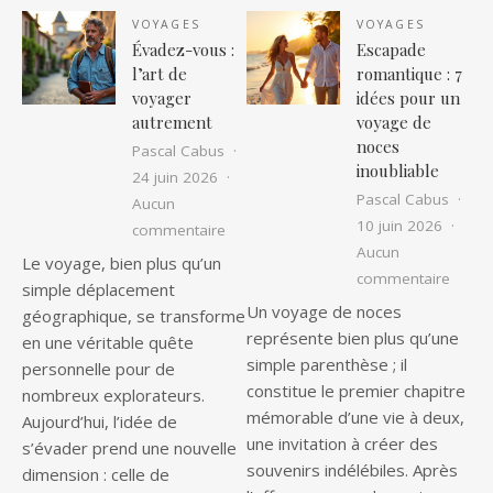
VOYAGES
VOYAGES
Évadez-vous :
Escapade
l’art de
romantique : 7
voyager
idées pour un
autrement
voyage de
noces
Pascal Cabus
inoubliable
24 juin 2026
Pascal Cabus
Aucun
10 juin 2026
sur Évadez-vous : l’art de voyager au
commentaire
Aucun
Le voyage, bien plus qu’un
sur Es
commentaire
simple déplacement
Un voyage de noces
géographique, se transforme
représente bien plus qu’une
en une véritable quête
simple parenthèse ; il
personnelle pour de
constitue le premier chapitre
nombreux explorateurs.
mémorable d’une vie à deux,
Aujourd’hui, l’idée de
une invitation à créer des
s’évader prend une nouvelle
souvenirs indélébiles. Après
dimension : celle de