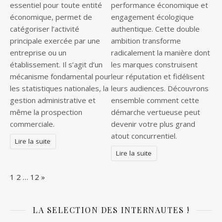
essentiel pour toute entité
performance économique et
économique, permet de
engagement écologique
catégoriser l’activité
authentique. Cette double
principale exercée par une
ambition transforme
entreprise ou un
radicalement la manière dont
établissement. Il s’agit d’un
les marques construisent
mécanisme fondamental pour
leur réputation et fidélisent
les statistiques nationales, la
leurs audiences. Découvrons
gestion administrative et
ensemble comment cette
même la prospection
démarche vertueuse peut
commerciale.
devenir votre plus grand
atout concurrentiel.
Lire la suite
Lire la suite
Page:
Next
1
2
…
12
»
LA SELECTION DES INTERNAUTES !