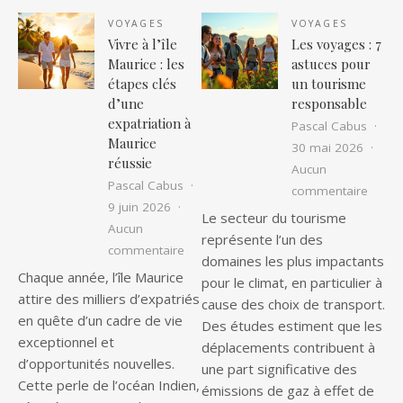
VOYAGES
VOYAGES
Vivre à l’île
Les voyages : 7
Maurice : les
astuces pour
étapes clés
un tourisme
d’une
responsable
expatriation à
Pascal Cabus
Maurice
30 mai 2026
réussie
Aucun
Pascal Cabus
sur Le
commentaire
9 juin 2026
Le secteur du tourisme
Aucun
représente l’un des
sur Vivre à l’île Maurice : les étapes c
commentaire
domaines les plus impactants
Chaque année, l’île Maurice
pour le climat, en particulier à
attire des milliers d’expatriés
cause des choix de transport.
en quête d’un cadre de vie
Des études estiment que les
exceptionnel et
déplacements contribuent à
d’opportunités nouvelles.
une part significative des
Cette perle de l’océan Indien,
émissions de gaz à effet de