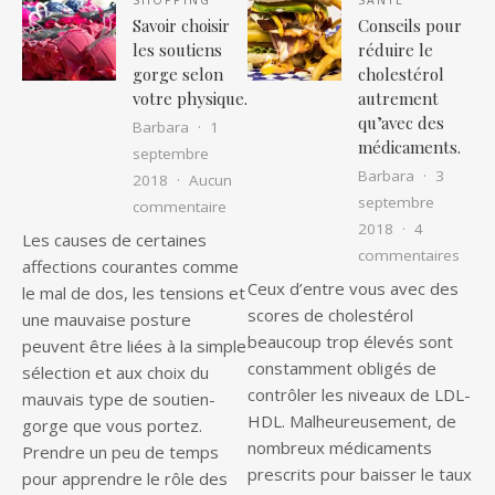
SHOPPING
SANTÉ
Savoir choisir
Conseils pour
les soutiens
réduire le
gorge selon
cholestérol
votre physique.
autrement
qu’avec des
Barbara
1
médicaments.
septembre
Barbara
3
2018
Aucun
septembre
sur Savoir choisir les soutiens gorge 
commentaire
2018
4
Les causes de certaines
sur C
commentaires
affections courantes comme
Ceux d’entre vous avec des
le mal de dos, les tensions et
scores de cholestérol
une mauvaise posture
beaucoup trop élevés sont
peuvent être liées à la simple
constamment obligés de
sélection et aux choix du
contrôler les niveaux de LDL-
mauvais type de soutien-
HDL. Malheureusement, de
gorge que vous portez.
nombreux médicaments
Prendre un peu de temps
prescrits pour baisser le taux
pour apprendre le rôle des