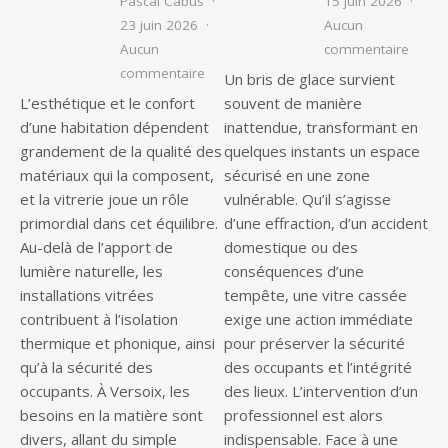
Pascal Cabus
15 juin 2026
23 juin 2026
Aucun
sur Qu
Aucun
commentaire
sur Vitrier à Versoix : les services ind
commentaire
Un bris de glace survient
L’esthétique et le confort
souvent de manière
d’une habitation dépendent
inattendue, transformant en
grandement de la qualité des
quelques instants un espace
matériaux qui la composent,
sécurisé en une zone
et la vitrerie joue un rôle
vulnérable. Qu’il s’agisse
primordial dans cet équilibre.
d’une effraction, d’un accident
Au-delà de l’apport de
domestique ou des
lumière naturelle, les
conséquences d’une
installations vitrées
tempête, une vitre cassée
contribuent à l’isolation
exige une action immédiate
thermique et phonique, ainsi
pour préserver la sécurité
qu’à la sécurité des
des occupants et l’intégrité
occupants. À Versoix, les
des lieux. L’intervention d’un
besoins en la matière sont
professionnel est alors
divers, allant du simple
indispensable. Face à une