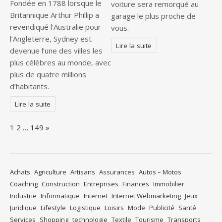
Fondée en 1788 lorsque le
voiture sera remorqué au
Britannique Arthur Phillip a
garage le plus proche de
revendiqué l’Australie pour
vous.
l’Angleterre, Sydney est
Lire la suite
devenue l’une des villes les
plus célèbres au monde, avec
plus de quatre millions
d’habitants.
Lire la suite
Page:
Next
1
2
…
149
»
Achats
Agriculture
Artisans
Assurances
Autos – Motos
Coaching
Construction
Entreprises
Finances
Immobilier
Industrie
Informatique
Internet
Internet Webmarketing
Jeux
Juridique
Lifestyle
Logistique
Loisirs
Mode
Publicité
Santé
Services
Shopping
technologie
Textile
Tourisme
Transports