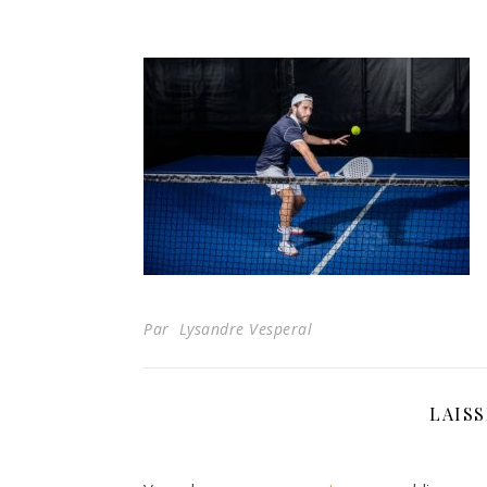
Par Lysandre Vesperal
LAIS