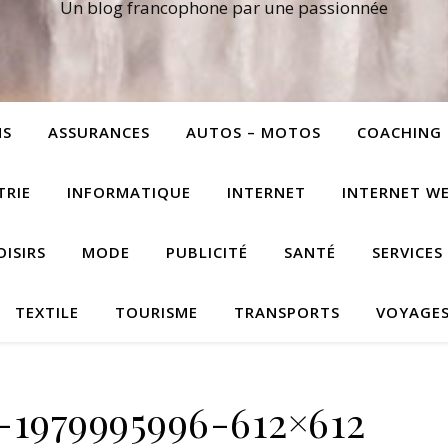
Un blog francophone par une passionnée
NS
ASSURANCES
AUTOS – MOTOS
COACHING
TRIE
INFORMATIQUE
INTERNET
INTERNET W
OISIRS
MODE
PUBLICITÉ
SANTÉ
SERVICES
TEXTILE
TOURISME
TRANSPORTS
VOYAGE
-1979995996-612×612