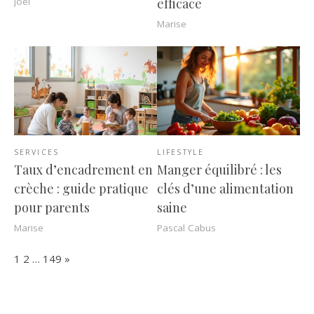
Joel
efficace
Marise
SERVICES
LIFESTYLE
Taux d’encadrement en
Manger équilibré : les
crèche : guide pratique
clés d’une alimentation
pour parents
saine
Marise
Pascal Cabus
Page:
Next
1
2
…
149
»