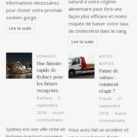
naturel à votre régime
informations nécessaires
alimentaire peut être une
pour choisir votre prochain
façon plus efficace et moins
soutien-gorge.
risquée de baiser votre taux
Lire la suite
de cholestérol dans le sang.
Lire la suite
VOYAGES
AUTOS -
Une histoire
MOTOS
rapide de
Panne de
Sydney pour
voiture :
les futurs
comment
voyageurs.
réagir ?
Barbara
5
Franck
27
septembre
septembre
2018
Aucun
2018
Aucun
sur Une histoire rapide de Sydney pour
commentaire
sur Pa
commentaire
Sydney est une ville riche en
Vous avez fait un accident et
histoire que tout voyageur