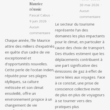
Maurice
30 mai 2026
réussie
Aucun
Pascal Cabus
sur Le
commentaire
9 juin 2026
Le secteur du tourisme
Aucun
représente l’un des
sur Vivre à l’île Maurice : les étapes c
commentaire
domaines les plus impactants
Chaque année, l’île Maurice
pour le climat, en particulier à
attire des milliers d’expatriés
cause des choix de transport.
en quête d’un cadre de vie
Des études estiment que les
exceptionnel et
déplacements contribuent à
d’opportunités nouvelles.
une part significative des
Cette perle de l’océan Indien,
émissions de gaz à effet de
réputée pour ses plages
serre liées aux voyages. Face
idylliques, sa culture
à ce constat, une prise de
métissée et son climat
conscience collective invite
ensoleillé, offre un
de plus en plus de voyageurs
environnement propice à un
à se tourner vers des
changement de vie
pratiques plus