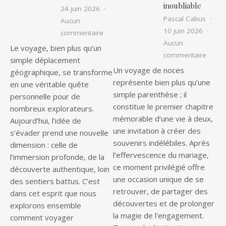
inoubliable
24 juin 2026
Pascal Cabus
Aucun
10 juin 2026
sur Évadez-vous : l’art de voyager au
commentaire
Aucun
Le voyage, bien plus qu’un
sur Es
commentaire
simple déplacement
Un voyage de noces
géographique, se transforme
représente bien plus qu’une
en une véritable quête
simple parenthèse ; il
personnelle pour de
constitue le premier chapitre
nombreux explorateurs.
mémorable d’une vie à deux,
Aujourd’hui, l’idée de
une invitation à créer des
s’évader prend une nouvelle
souvenirs indélébiles. Après
dimension : celle de
l’effervescence du mariage,
l’immersion profonde, de la
ce moment privilégié offre
découverte authentique, loin
une occasion unique de se
des sentiers battus. C’est
retrouver, de partager des
dans cet esprit que nous
découvertes et de prolonger
explorons ensemble
la magie de l’engagement.
comment voyager