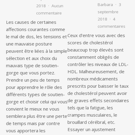
Barbara
3
2018
Aucun
septembre
sur Savoir choisir les soutiens gorge 
commentaire
2018
4
Les causes de certaines
sur C
commentaires
affections courantes comme
Ceux d’entre vous avec des
le mal de dos, les tensions et
scores de cholestérol
une mauvaise posture
beaucoup trop élevés sont
peuvent être liées à la simple
constamment obligés de
sélection et aux choix du
contrôler les niveaux de LDL-
mauvais type de soutien-
HDL. Malheureusement, de
gorge que vous portez.
nombreux médicaments
Prendre un peu de temps
prescrits pour baisser le taux
pour apprendre le rôle des
de cholestérol peuvent avoir
différents types de soutien-
de graves effets secondaires
gorge et choisir celui qui vous
tels que la fatigue, les
convient le mieux ne vous
crampes musculaires, le
semblera plus être une perte
brouillard cérébral, etc.
de temps mais par contre
Essayer un ajustement
vous apportera les