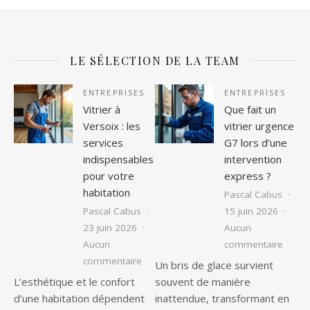
LE SÉLECTION DE LA TEAM
ENTREPRISES
ENTREPRISES
Vitrier à
Que fait un
Versoix : les
vitrier urgence
services
G7 lors d’une
indispensables
intervention
pour votre
express ?
habitation
Pascal Cabus
Pascal Cabus
15 juin 2026
23 juin 2026
Aucun
sur Qu
Aucun
commentaire
sur Vitrier à Versoix : les services ind
commentaire
Un bris de glace survient
L’esthétique et le confort
souvent de manière
d’une habitation dépendent
inattendue, transformant en