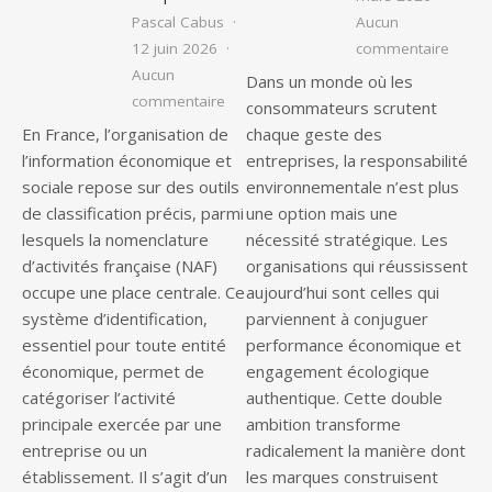
Pascal Cabus
Aucun
sur Am
12 juin 2026
commentaire
Aucun
Dans un monde où les
sur Qu’est-ce que le code de nomenclat
commentaire
consommateurs scrutent
En France, l’organisation de
chaque geste des
l’information économique et
entreprises, la responsabilité
sociale repose sur des outils
environnementale n’est plus
de classification précis, parmi
une option mais une
lesquels la nomenclature
nécessité stratégique. Les
d’activités française (NAF)
organisations qui réussissent
occupe une place centrale. Ce
aujourd’hui sont celles qui
système d’identification,
parviennent à conjuguer
essentiel pour toute entité
performance économique et
économique, permet de
engagement écologique
catégoriser l’activité
authentique. Cette double
principale exercée par une
ambition transforme
entreprise ou un
radicalement la manière dont
établissement. Il s’agit d’un
les marques construisent