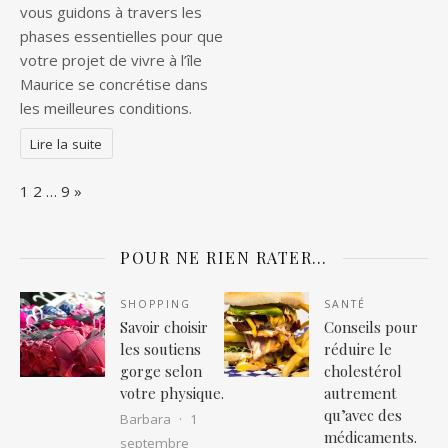
vous guidons à travers les
phases essentielles pour que
votre projet de vivre à l’île
Maurice se concrétise dans
les meilleures conditions.
Lire la suite
Page:
Next
1
2
…
9
»
POUR NE RIEN RATER…
SHOPPING
SANTÉ
Savoir choisir
Conseils pour
les soutiens
réduire le
gorge selon
cholestérol
votre physique.
autrement
qu’avec des
Barbara
1
médicaments.
septembre