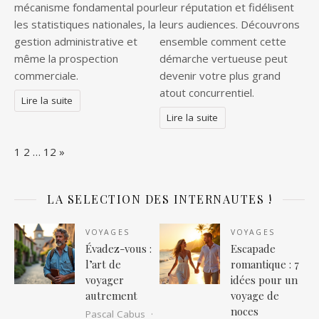
mécanisme fondamental pour
leur réputation et fidélisent
les statistiques nationales, la
leurs audiences. Découvrons
gestion administrative et
ensemble comment cette
même la prospection
démarche vertueuse peut
commerciale.
devenir votre plus grand
atout concurrentiel.
Lire la suite
Lire la suite
Page:
Next
1
2
…
12
»
LA SELECTION DES INTERNAUTES !
VOYAGES
VOYAGES
Évadez-vous :
Escapade
l’art de
romantique : 7
voyager
idées pour un
autrement
voyage de
noces
Pascal Cabus