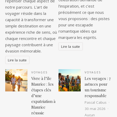
repenser chaque aspect de
l’inspiration, et c’est
notre parcours. L’art de
précisément ce que nous
voyager réside dans la
vous proposons : des pistes
capacité à transformer une
pour une escapade
simple destination en une
romantique idées qui
expérience riche de sens, où
marquera les esprits.
chaque rencontre et chaque
paysage contribuent à une
Lire la suite
évasion mémorable.
Lire la suite
VOYAGES
VOYAGES
Vivre à l’île
Les voyages : 7
Maurice : les
astuces pour
étapes clés
un tourisme
d’une
responsable
expatriation à
Pascal Cabus
Maurice
30 mai 2026
réussie
Aucun