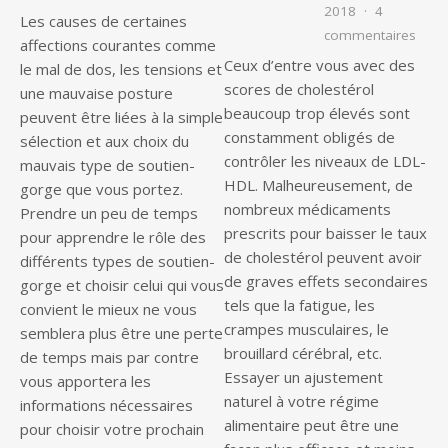
2018
4
Les causes de certaines
sur C
commentaires
affections courantes comme
Ceux d’entre vous avec des
le mal de dos, les tensions et
scores de cholestérol
une mauvaise posture
beaucoup trop élevés sont
peuvent être liées à la simple
constamment obligés de
sélection et aux choix du
contrôler les niveaux de LDL-
mauvais type de soutien-
HDL. Malheureusement, de
gorge que vous portez.
nombreux médicaments
Prendre un peu de temps
prescrits pour baisser le taux
pour apprendre le rôle des
de cholestérol peuvent avoir
différents types de soutien-
de graves effets secondaires
gorge et choisir celui qui vous
tels que la fatigue, les
convient le mieux ne vous
crampes musculaires, le
semblera plus être une perte
brouillard cérébral, etc.
de temps mais par contre
Essayer un ajustement
vous apportera les
naturel à votre régime
informations nécessaires
alimentaire peut être une
pour choisir votre prochain