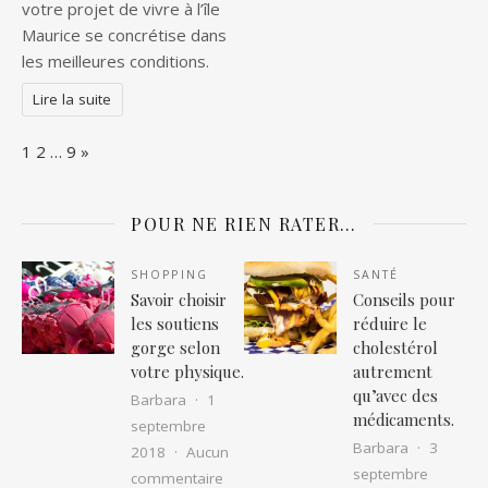
votre projet de vivre à l’île
Maurice se concrétise dans
les meilleures conditions.
Lire la suite
Page:
Next
1
2
…
9
»
POUR NE RIEN RATER…
SHOPPING
SANTÉ
Savoir choisir
Conseils pour
les soutiens
réduire le
gorge selon
cholestérol
votre physique.
autrement
qu’avec des
Barbara
1
médicaments.
septembre
Barbara
3
2018
Aucun
septembre
sur Savoir choisir les soutiens gorge 
commentaire