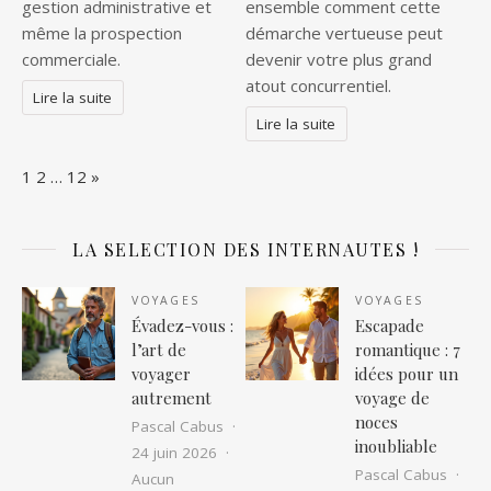
gestion administrative et
ensemble comment cette
même la prospection
démarche vertueuse peut
commerciale.
devenir votre plus grand
atout concurrentiel.
Lire la suite
Lire la suite
Page:
Next
1
2
…
12
»
LA SELECTION DES INTERNAUTES !
VOYAGES
VOYAGES
Évadez-vous :
Escapade
l’art de
romantique : 7
voyager
idées pour un
autrement
voyage de
noces
Pascal Cabus
inoubliable
24 juin 2026
Pascal Cabus
Aucun