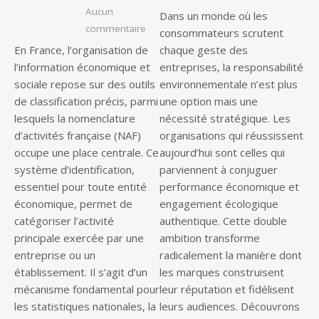
Aucun
Dans un monde où les
sur Qu’est-ce que le code de nomenclat
commentaire
consommateurs scrutent
En France, l’organisation de
chaque geste des
l’information économique et
entreprises, la responsabilité
sociale repose sur des outils
environnementale n’est plus
de classification précis, parmi
une option mais une
lesquels la nomenclature
nécessité stratégique. Les
d’activités française (NAF)
organisations qui réussissent
occupe une place centrale. Ce
aujourd’hui sont celles qui
système d’identification,
parviennent à conjuguer
essentiel pour toute entité
performance économique et
économique, permet de
engagement écologique
catégoriser l’activité
authentique. Cette double
principale exercée par une
ambition transforme
entreprise ou un
radicalement la manière dont
établissement. Il s’agit d’un
les marques construisent
mécanisme fondamental pour
leur réputation et fidélisent
les statistiques nationales, la
leurs audiences. Découvrons