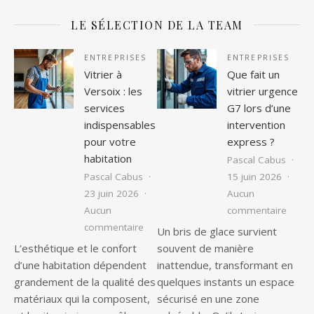
LE SÉLECTION DE LA TEAM
ENTREPRISES
ENTREPRISES
Vitrier à
Que fait un
Versoix : les
vitrier urgence
services
G7 lors d’une
indispensables
intervention
pour votre
express ?
habitation
Pascal Cabus
Pascal Cabus
15 juin 2026
23 juin 2026
Aucun
sur Qu
Aucun
commentaire
sur Vitrier à Versoix : les services ind
commentaire
Un bris de glace survient
L’esthétique et le confort
souvent de manière
d’une habitation dépendent
inattendue, transformant en
grandement de la qualité des
quelques instants un espace
matériaux qui la composent,
sécurisé en une zone