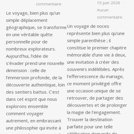
10 juin 2026
sur Évadez-vous : l’art de voyager au
commentaire
Aucun
Le voyage, bien plus qu’un
sur Es
commentaire
simple déplacement
Un voyage de noces
géographique, se transforme
représente bien plus qu’une
en une véritable quête
simple parenthèse ; il
personnelle pour de
constitue le premier chapitre
nombreux explorateurs.
mémorable d’une vie à deux,
Aujourd’hui, l’idée de
une invitation à créer des
s’évader prend une nouvelle
souvenirs indélébiles. Après
dimension : celle de
l’effervescence du mariage,
l’immersion profonde, de la
ce moment privilégié offre
découverte authentique, loin
une occasion unique de se
des sentiers battus. C’est
retrouver, de partager des
dans cet esprit que nous
découvertes et de prolonger
explorons ensemble
la magie de l’engagement.
comment voyager
Trouver la destination
autrement, en embrassant
parfaite pour une telle
une philosophie qui invite à
célébration demande de