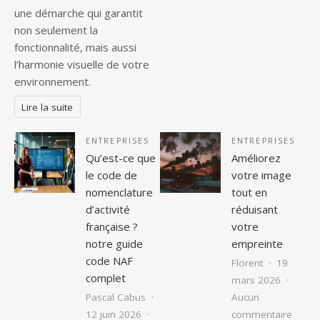
une démarche qui garantit
non seulement la
fonctionnalité, mais aussi
l’harmonie visuelle de votre
environnement.
Lire la suite
ENTREPRISES
ENTREPRISES
Qu’est-ce que
Améliorez
le code de
votre image
nomenclature
tout en
d’activité
réduisant
française ?
votre
notre guide
empreinte
code NAF
Florent
19
complet
mars 2026
Pascal Cabus
Aucun
sur Am
12 juin 2026
commentaire