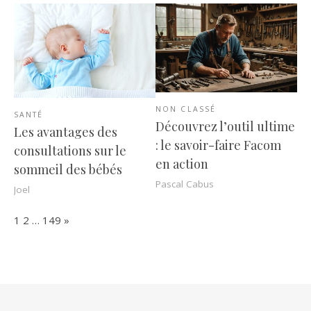
NON CLASSÉ
SANTÉ
Découvrez l’outil ultime
Les avantages des
: le savoir-faire Facom
consultations sur le
en action
sommeil des bébés
Pascal Cabus
Joel
Page:
Next
1
2
…
149
»