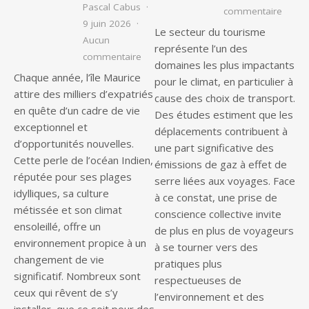
Pascal Cabus
sur Le
commentaire
9 juin 2026
Le secteur du tourisme
Aucun
représente l’un des
sur Vivre à l’île Maurice : les étapes c
commentaire
domaines les plus impactants
Chaque année, l’île Maurice
pour le climat, en particulier à
attire des milliers d’expatriés
cause des choix de transport.
en quête d’un cadre de vie
Des études estiment que les
exceptionnel et
déplacements contribuent à
d’opportunités nouvelles.
une part significative des
Cette perle de l’océan Indien,
émissions de gaz à effet de
réputée pour ses plages
serre liées aux voyages. Face
idylliques, sa culture
à ce constat, une prise de
métissée et son climat
conscience collective invite
ensoleillé, offre un
de plus en plus de voyageurs
environnement propice à un
à se tourner vers des
changement de vie
pratiques plus
significatif. Nombreux sont
respectueuses de
ceux qui rêvent de s’y
l’environnement et des