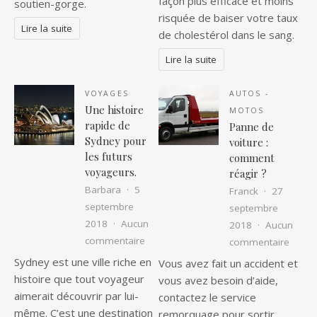
façon plus efficace et moins
soutien-gorge.
risquée de baiser votre taux
Lire la suite
de cholestérol dans le sang.
Lire la suite
VOYAGES
AUTOS -
Une histoire
MOTOS
rapide de
Panne de
Sydney pour
voiture :
les futurs
comment
voyageurs.
réagir ?
Barbara
5
Franck
27
septembre
septembre
2018
Aucun
2018
Aucun
sur Une histoire rapide de Sydney pour
commentaire
sur Pa
commentaire
Sydney est une ville riche en
Vous avez fait un accident et
histoire que tout voyageur
vous avez besoin d’aide,
aimerait découvrir par lui-
contactez le service
même. C’est une destination
remorquage pour sortir