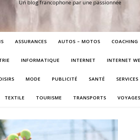
Un blog francophone par une passionnée
NS
ASSURANCES
AUTOS – MOTOS
COACHING
TRIE
INFORMATIQUE
INTERNET
INTERNET W
OISIRS
MODE
PUBLICITÉ
SANTÉ
SERVICES
TEXTILE
TOURISME
TRANSPORTS
VOYAGE