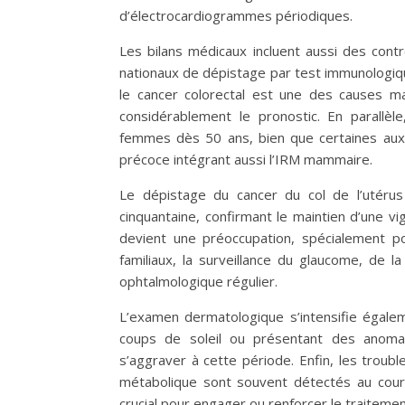
d’électrocardiogrammes périodiques.
Les bilans médicaux incluent aussi des cont
nationaux de dépistage par test immunologique
le cancer colorectal est une des causes ma
considérablement le pronostic. En paral
femmes dès 50 ans, bien que certaines aux a
précoce intégrant aussi l’IRM mammaire.
Le dépistage du cancer du col de l’utérus 
cinquantaine, confirmant le maintien d’une vigi
devient une préoccupation, spécialement p
familiaux, la surveillance du glaucome, de 
ophtalmologique régulier.
L’examen dermatologique s’intensifie égal
coups de soleil ou présentant des anomal
s’aggraver à cette période. Enfin, les troub
métabolique sont souvent détectés au cour
crucial pour engager ou renforcer le traitement