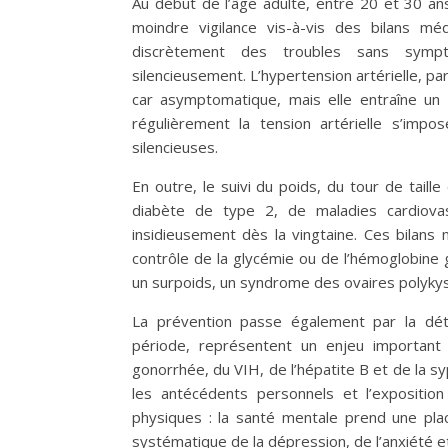
Au début de l’âge adulte, entre 20 et 30 an
moindre vigilance vis-à-vis des bilans mé
discrètement des troubles sans sympt
silencieusement. L’hypertension artérielle, 
car asymptomatique, mais elle entraîne un 
régulièrement la tension artérielle s’im
silencieuses.
En outre, le suivi du poids, du tour de taill
diabète de type 2, de maladies cardiovas
insidieusement dès la vingtaine. Ces bilans
contrôle de la glycémie ou de l’hémoglobine
un surpoids, un syndrome des ovaires polykys
La prévention passe également par la déte
période, représentent un enjeu important 
gonorrhée, du VIH, de l’hépatite B et de la sy
les antécédents personnels et l’exposition
physiques : la santé mentale prend une pla
systématique de la dépression, de l’anxiété 