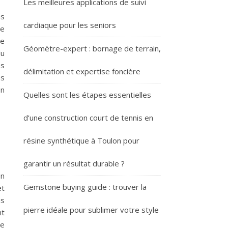
Les meilleures applications de suivi
ns
cardiaque pour les seniors
me
re
Géomètre-expert : bornage de terrain,
du
es
délimitation et expertise foncière
es
on
Quelles sont les étapes essentielles
d’une construction court de tennis en
résine synthétique à Toulon pour
garantir un résultat durable ?
on
Gemstone buying guide : trouver la
et
us
pierre idéale pour sublimer votre style
nt
ue