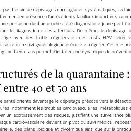
ent pas besoin de dépistages oncologiques systématiques, certai
notamment en présence d’antécédents familiaux importants com
, une personne dont un proche a été diagnostiqué jeune peut êt
 pour le diagnostic de ces affections. De même, le dépistage 
 âge avec des frottis réguliers et des tests HPV selon l
ortance d’un suivi gynécologique précoce et régulier. Ces mesur
ngt ou trente ans permet d’installer une dynamique de préventi
ucturés de la quarantaine :
 entre 40 et 50 ans
 de santé oriente davantage le dépistage précoce vers la détecti
ures, notamment les troubles cardiovasculaires, métaboliques 
r un accroissement des risques, justifiant une surveillance pl
isque cardiovasculaire devient un pivot du suivi médical, reposa
ielle, des bilans lipidique et glycémique ainsi que sur la pratiq