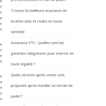
ne
er
Trouvez la meilleure assurance de
er
ge
location auto et roulez en toute
er
ns
sérénité
Assurance VTC : Quelles sont les
de
er
garanties obligatoires pour exercer en
le
nt
toute légalité ?
Quels services après-vente sont
te
la
proposés après installer un terrain de
on
ts
padel ?
on