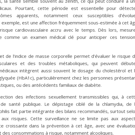
s, la santé semble souvent au zénith, ce qui peut conduire à u
dicaux. Pourtant, cette période est essentielle pour détect
ômes apparents, notamment ceux susceptibles d’évolu
par exemple, est une affection fréquemment sous-estimée à cet â
risque cardiovasculaire accru avec le temps. Dès lors, mesur
pose comme un examen médical clé pour anticiper ces tensio
e et de l’indice de masse corporelle permet d’évaluer le risque 
culaires et des troubles métaboliques, qui peuvent début
 médicaux intègrent aussi souvent le dosage du cholestérol et 
 glyquée (HbA1c), particulièrement chez les personnes présenta
tiques, ou des antécédents familiaux de diabète.
ction des infections sexuellement transmissibles qui, à cet
de santé publique. Le dépistage ciblé de la chlamydia, de 
philis fait partie intégrante des bilans recommandés, surtout sel
 aux risques. Cette surveillance ne se limite pas aux aspec
ce croissante dans la prévention à cet âge, avec une évaluati
et des consommations à risque, notamment alcooliques.