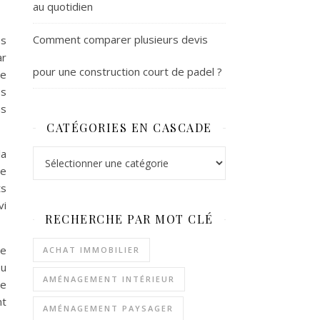
au quotidien
Comment comparer plusieurs devis
es
ar
pour une construction court de padel ?
re
es
us
CATÉGORIES EN CASCADE
la
Catégories en cascade
re
ts
vi
RECHERCHE PAR MOT CLÉ
de
ACHAT IMMOBILIER
ou
AMÉNAGEMENT INTÉRIEUR
me
nt
AMÉNAGEMENT PAYSAGER