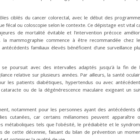
rôles ciblés du cancer colorectal, avec le début des programm
 fécal ou coloscopie selon le contexte. Ce dépistage est vital c
jeures de mortalité évitable et l’intervention précoce amélio
lèle, la mammographie commence à être recommandée chez l
ntécédents familiaux élevés bénéficient d’une surveillance pl
se poursuit avec des intervalles adaptés jusqu’à la fin de 
lance relative sur plusieurs années. Par ailleurs, la santé oculai
our les patients diabétiques, hypertendus ou avec antécéden
la cataracte ou de la dégénérescence maculaire exigeant un sui
ement, notamment pour les personnes ayant des antécédents 
ies cutanées, car certains mélanomes peuvent apparaître 
les métaboliques tels que l’obésité, le prédiabète et le syndro
s de cette décennie, faisant du bilan de prévention un mome
 et optimiser la qualité de vie.