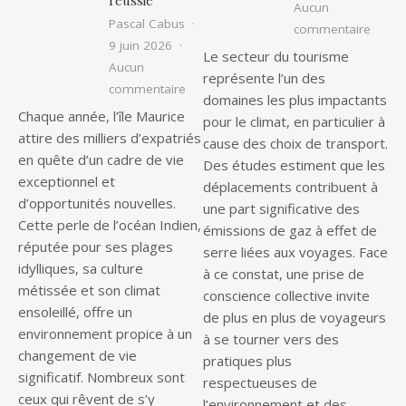
réussie
Aucun
Pascal Cabus
sur Le
commentaire
9 juin 2026
Le secteur du tourisme
Aucun
représente l’un des
sur Vivre à l’île Maurice : les étapes c
commentaire
domaines les plus impactants
Chaque année, l’île Maurice
pour le climat, en particulier à
attire des milliers d’expatriés
cause des choix de transport.
en quête d’un cadre de vie
Des études estiment que les
exceptionnel et
déplacements contribuent à
d’opportunités nouvelles.
une part significative des
Cette perle de l’océan Indien,
émissions de gaz à effet de
réputée pour ses plages
serre liées aux voyages. Face
idylliques, sa culture
à ce constat, une prise de
métissée et son climat
conscience collective invite
ensoleillé, offre un
de plus en plus de voyageurs
environnement propice à un
à se tourner vers des
changement de vie
pratiques plus
significatif. Nombreux sont
respectueuses de
ceux qui rêvent de s’y
l’environnement et des