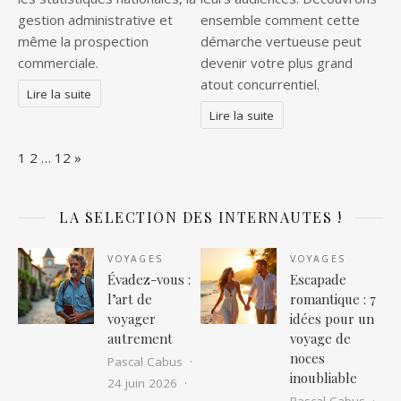
gestion administrative et
ensemble comment cette
même la prospection
démarche vertueuse peut
commerciale.
devenir votre plus grand
atout concurrentiel.
Lire la suite
Lire la suite
Page:
Next
1
2
…
12
»
LA SELECTION DES INTERNAUTES !
VOYAGES
VOYAGES
Évadez-vous :
Escapade
l’art de
romantique : 7
voyager
idées pour un
autrement
voyage de
noces
Pascal Cabus
inoubliable
24 juin 2026