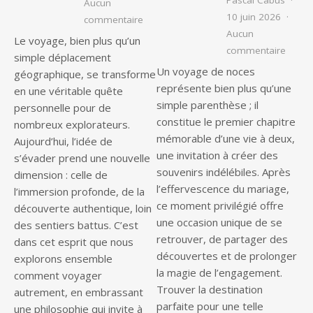
Pascal Cabus
Aucun
10 juin 2026
sur Évadez-vous : l’art de voyager au
commentaire
Aucun
Le voyage, bien plus qu’un
sur Es
commentaire
simple déplacement
Un voyage de noces
géographique, se transforme
représente bien plus qu’une
en une véritable quête
simple parenthèse ; il
personnelle pour de
constitue le premier chapitre
nombreux explorateurs.
mémorable d’une vie à deux,
Aujourd’hui, l’idée de
une invitation à créer des
s’évader prend une nouvelle
souvenirs indélébiles. Après
dimension : celle de
l’effervescence du mariage,
l’immersion profonde, de la
ce moment privilégié offre
découverte authentique, loin
une occasion unique de se
des sentiers battus. C’est
retrouver, de partager des
dans cet esprit que nous
découvertes et de prolonger
explorons ensemble
la magie de l’engagement.
comment voyager
Trouver la destination
autrement, en embrassant
parfaite pour une telle
une philosophie qui invite à