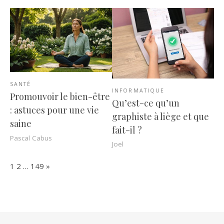
SANTÉ
INFORMATIQUE
Promouvoir le bien-être
Qu’est-ce qu’un
: astuces pour une vie
graphiste à liège et que
saine
fait-il ?
Pascal Cabus
Joel
Page:
Next
1
2
…
149
»