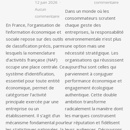
sur Am
12 juin 2026
commentaire
Aucun
Dans un monde où les
sur Qu’est-ce que le code de nomenclat
commentaire
consommateurs scrutent
En France, l’organisation de
chaque geste des
l’information économique et
entreprises, la responsabilité
sociale repose sur des outils
environnementale n’est plus
de classification précis, parmi
une option mais une
lesquels la nomenclature
nécessité stratégique. Les
d’activités française (NAF)
organisations qui réussissent
occupe une place centrale. Ce
aujourd’hui sont celles qui
système d’identification,
parviennent à conjuguer
essentiel pour toute entité
performance économique et
économique, permet de
engagement écologique
catégoriser l’activité
authentique. Cette double
principale exercée par une
ambition transforme
entreprise ou un
radicalement la manière dont
établissement. Il s’agit d’un
les marques construisent
mécanisme fondamental pour
leur réputation et fidélisent
les statistiques nationales, la
leurs audiences. Découvrons