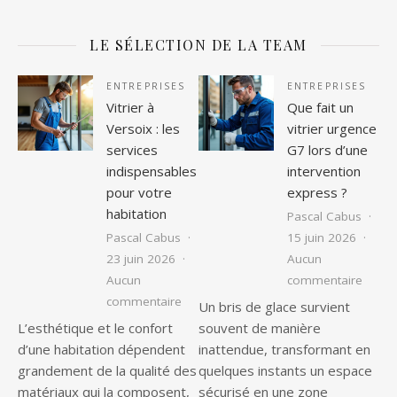
LE SÉLECTION DE LA TEAM
ENTREPRISES
ENTREPRISES
Vitrier à
Que fait un
Versoix : les
vitrier urgence
services
G7 lors d’une
indispensables
intervention
pour votre
express ?
habitation
Pascal Cabus
Pascal Cabus
15 juin 2026
23 juin 2026
Aucun
sur Qu
Aucun
commentaire
sur Vitrier à Versoix : les services ind
commentaire
Un bris de glace survient
L’esthétique et le confort
souvent de manière
d’une habitation dépendent
inattendue, transformant en
grandement de la qualité des
quelques instants un espace
matériaux qui la composent,
sécurisé en une zone