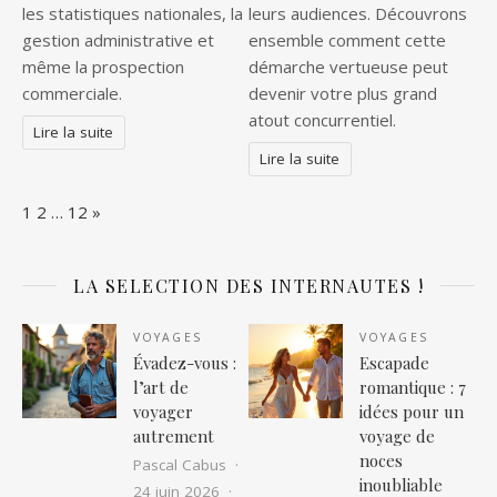
les statistiques nationales, la
leurs audiences. Découvrons
gestion administrative et
ensemble comment cette
même la prospection
démarche vertueuse peut
commerciale.
devenir votre plus grand
atout concurrentiel.
Lire la suite
Lire la suite
Page:
Next
1
2
…
12
»
LA SELECTION DES INTERNAUTES !
VOYAGES
VOYAGES
Évadez-vous :
Escapade
l’art de
romantique : 7
voyager
idées pour un
autrement
voyage de
noces
Pascal Cabus
inoubliable
24 juin 2026