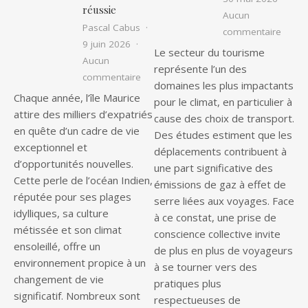
réussie
Aucun
Pascal Cabus
sur Le
commentaire
9 juin 2026
Le secteur du tourisme
Aucun
représente l’un des
sur Vivre à l’île Maurice : les étapes c
commentaire
domaines les plus impactants
Chaque année, l’île Maurice
pour le climat, en particulier à
attire des milliers d’expatriés
cause des choix de transport.
en quête d’un cadre de vie
Des études estiment que les
exceptionnel et
déplacements contribuent à
d’opportunités nouvelles.
une part significative des
Cette perle de l’océan Indien,
émissions de gaz à effet de
réputée pour ses plages
serre liées aux voyages. Face
idylliques, sa culture
à ce constat, une prise de
métissée et son climat
conscience collective invite
ensoleillé, offre un
de plus en plus de voyageurs
environnement propice à un
à se tourner vers des
changement de vie
pratiques plus
significatif. Nombreux sont
respectueuses de