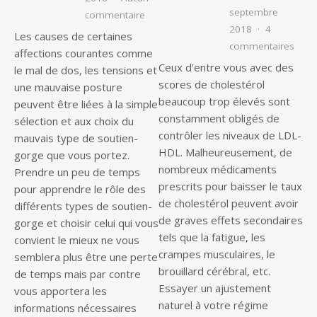
septembre
sur Savoir choisir les soutiens gorge 
commentaire
2018
4
Les causes de certaines
sur C
commentaires
affections courantes comme
Ceux d’entre vous avec des
le mal de dos, les tensions et
scores de cholestérol
une mauvaise posture
beaucoup trop élevés sont
peuvent être liées à la simple
constamment obligés de
sélection et aux choix du
contrôler les niveaux de LDL-
mauvais type de soutien-
HDL. Malheureusement, de
gorge que vous portez.
nombreux médicaments
Prendre un peu de temps
prescrits pour baisser le taux
pour apprendre le rôle des
de cholestérol peuvent avoir
différents types de soutien-
de graves effets secondaires
gorge et choisir celui qui vous
tels que la fatigue, les
convient le mieux ne vous
crampes musculaires, le
semblera plus être une perte
brouillard cérébral, etc.
de temps mais par contre
Essayer un ajustement
vous apportera les
naturel à votre régime
informations nécessaires