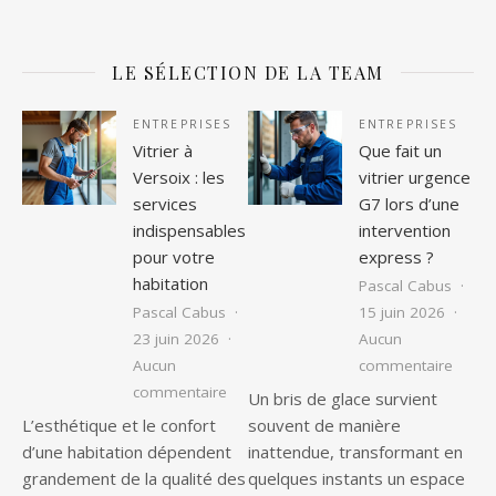
LE SÉLECTION DE LA TEAM
ENTREPRISES
ENTREPRISES
Vitrier à
Que fait un
Versoix : les
vitrier urgence
services
G7 lors d’une
indispensables
intervention
pour votre
express ?
habitation
Pascal Cabus
Pascal Cabus
15 juin 2026
23 juin 2026
Aucun
sur Qu
Aucun
commentaire
sur Vitrier à Versoix : les services ind
commentaire
Un bris de glace survient
L’esthétique et le confort
souvent de manière
d’une habitation dépendent
inattendue, transformant en
grandement de la qualité des
quelques instants un espace