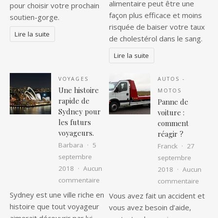
alimentaire peut être une
pour choisir votre prochain
façon plus efficace et moins
soutien-gorge.
risquée de baiser votre taux
Lire la suite
de cholestérol dans le sang.
Lire la suite
VOYAGES
AUTOS -
Une histoire
MOTOS
rapide de
Panne de
Sydney pour
voiture :
les futurs
comment
voyageurs.
réagir ?
Barbara
5
Franck
27
septembre
septembre
2018
Aucun
2018
Aucun
sur Une histoire rapide de Sydney pour
commentaire
sur Pa
commentaire
Sydney est une ville riche en
Vous avez fait un accident et
histoire que tout voyageur
vous avez besoin d’aide,