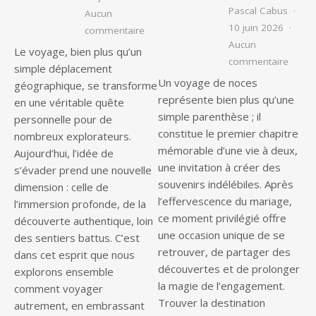
Pascal Cabus
Aucun
10 juin 2026
sur Évadez-vous : l’art de voyager au
commentaire
Aucun
Le voyage, bien plus qu’un
sur Es
commentaire
simple déplacement
Un voyage de noces
géographique, se transforme
représente bien plus qu’une
en une véritable quête
simple parenthèse ; il
personnelle pour de
constitue le premier chapitre
nombreux explorateurs.
mémorable d’une vie à deux,
Aujourd’hui, l’idée de
une invitation à créer des
s’évader prend une nouvelle
souvenirs indélébiles. Après
dimension : celle de
l’effervescence du mariage,
l’immersion profonde, de la
ce moment privilégié offre
découverte authentique, loin
une occasion unique de se
des sentiers battus. C’est
retrouver, de partager des
dans cet esprit que nous
découvertes et de prolonger
explorons ensemble
la magie de l’engagement.
comment voyager
Trouver la destination
autrement, en embrassant