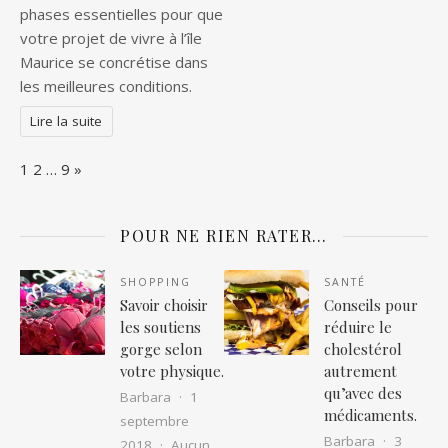
phases essentielles pour que
votre projet de vivre à l’île
Maurice se concrétise dans
les meilleures conditions.
Lire la suite
Page:
Next
1
2
…
9
»
POUR NE RIEN RATER…
SHOPPING
SANTÉ
Savoir choisir
Conseils pour
les soutiens
réduire le
gorge selon
cholestérol
votre physique.
autrement
qu’avec des
Barbara
1
médicaments.
septembre
Barbara
3
2018
Aucun