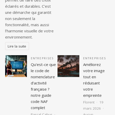
permet de faire des choix
éclairés et durables. C’est
une démarche qui garantit
non seulement la
fonctionnalité, mais aussi
l’harmonie visuelle de votre
environnement.
Lire la suite
ENTREPRISES
ENTREPRISES
Qu’est-ce que
Améliorez
le code de
votre image
nomenclature
tout en
d’activité
réduisant
française ?
votre
notre guide
empreinte
code NAF
Florent
19
complet
mars 2026
Pascal Cabus
Aucun