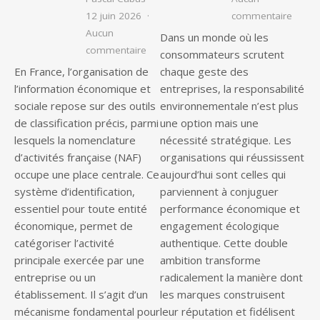
sur Am
12 juin 2026
commentaire
Aucun
Dans un monde où les
sur Qu’est-ce que le code de nomenclat
commentaire
consommateurs scrutent
En France, l’organisation de
chaque geste des
l’information économique et
entreprises, la responsabilité
sociale repose sur des outils
environnementale n’est plus
de classification précis, parmi
une option mais une
lesquels la nomenclature
nécessité stratégique. Les
d’activités française (NAF)
organisations qui réussissent
occupe une place centrale. Ce
aujourd’hui sont celles qui
système d’identification,
parviennent à conjuguer
essentiel pour toute entité
performance économique et
économique, permet de
engagement écologique
catégoriser l’activité
authentique. Cette double
principale exercée par une
ambition transforme
entreprise ou un
radicalement la manière dont
établissement. Il s’agit d’un
les marques construisent
mécanisme fondamental pour
leur réputation et fidélisent