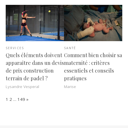
SERVICES
SANTÉ
Quels éléments doivent
Comment bien choisir sa
apparaître dans un devis
maternité : critères
de prix construction
essentiels et conseils
terrain de padel ?
pratiques
Lysandre Vesperal
Marise
Page:
Next
1
2
…
149
»