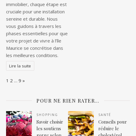
immobilier, chaque étape est
cruciale pour une installation
sereine et durable. Nous
vous guidons à travers les
phases essentielles pour que
votre projet de vivre à l’île
Maurice se concrétise dans
les meilleures conditions.
Lire la suite
Page:
Next
1
2
…
9
»
POUR NE RIEN RATER…
SHOPPING
SANTÉ
Savoir choisir
Conseils pour
les soutiens
réduire le
gorge selon
cholestérol