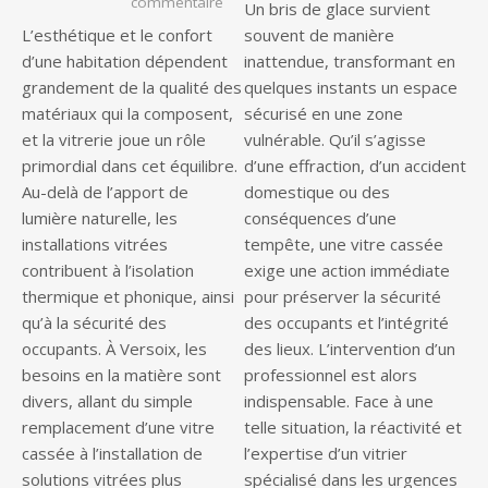
sur Vitrier à Versoix : les services ind
commentaire
Un bris de glace survient
L’esthétique et le confort
souvent de manière
d’une habitation dépendent
inattendue, transformant en
grandement de la qualité des
quelques instants un espace
matériaux qui la composent,
sécurisé en une zone
et la vitrerie joue un rôle
vulnérable. Qu’il s’agisse
primordial dans cet équilibre.
d’une effraction, d’un accident
Au-delà de l’apport de
domestique ou des
lumière naturelle, les
conséquences d’une
installations vitrées
tempête, une vitre cassée
contribuent à l’isolation
exige une action immédiate
thermique et phonique, ainsi
pour préserver la sécurité
qu’à la sécurité des
des occupants et l’intégrité
occupants. À Versoix, les
des lieux. L’intervention d’un
besoins en la matière sont
professionnel est alors
divers, allant du simple
indispensable. Face à une
remplacement d’une vitre
telle situation, la réactivité et
cassée à l’installation de
l’expertise d’un vitrier
solutions vitrées plus
spécialisé dans les urgences