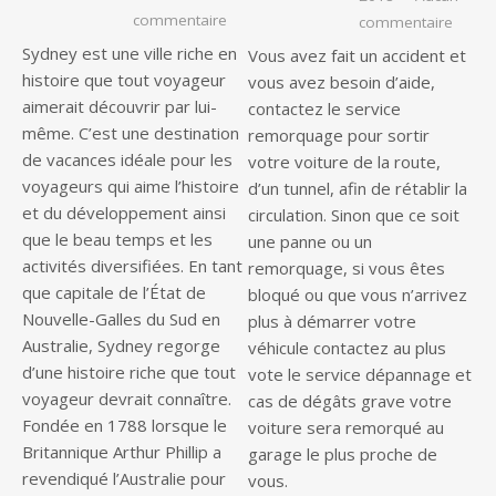
sur Une histoire rapide de Sydney pour
commentaire
sur Pa
commentaire
Sydney est une ville riche en
Vous avez fait un accident et
histoire que tout voyageur
vous avez besoin d’aide,
aimerait découvrir par lui-
contactez le service
même. C’est une destination
remorquage pour sortir
de vacances idéale pour les
votre voiture de la route,
voyageurs qui aime l’histoire
d’un tunnel, afin de rétablir la
et du développement ainsi
circulation. Sinon que ce soit
que le beau temps et les
une panne ou un
activités diversifiées. En tant
remorquage, si vous êtes
que capitale de l’État de
bloqué ou que vous n’arrivez
Nouvelle-Galles du Sud en
plus à démarrer votre
Australie, Sydney regorge
véhicule contactez au plus
d’une histoire riche que tout
vote le service dépannage et
voyageur devrait connaître.
cas de dégâts grave votre
Fondée en 1788 lorsque le
voiture sera remorqué au
Britannique Arthur Phillip a
garage le plus proche de
revendiqué l’Australie pour
vous.