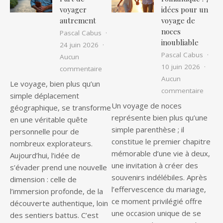
voyager
idées pour un
autrement
voyage de
noces
Pascal Cabus
inoubliable
24 juin 2026
Pascal Cabus
Aucun
10 juin 2026
sur Évadez-vous : l’art de voyager au
commentaire
Aucun
Le voyage, bien plus qu’un
sur Es
commentaire
simple déplacement
Un voyage de noces
géographique, se transforme
représente bien plus qu’une
en une véritable quête
simple parenthèse ; il
personnelle pour de
constitue le premier chapitre
nombreux explorateurs.
mémorable d’une vie à deux,
Aujourd’hui, l’idée de
une invitation à créer des
s’évader prend une nouvelle
souvenirs indélébiles. Après
dimension : celle de
l’effervescence du mariage,
l’immersion profonde, de la
ce moment privilégié offre
découverte authentique, loin
une occasion unique de se
des sentiers battus. C’est