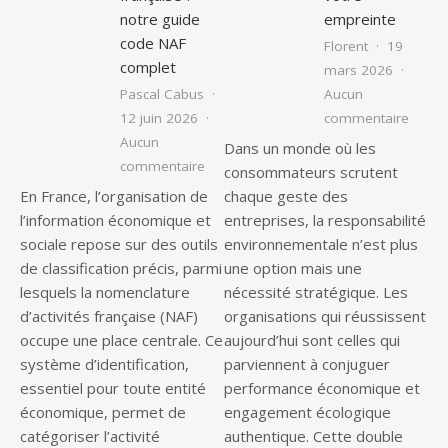
notre guide
empreinte
code NAF
Florent
19
complet
mars 2026
Pascal Cabus
Aucun
sur Am
12 juin 2026
commentaire
Aucun
Dans un monde où les
sur Qu’est-ce que le code de nomenclat
commentaire
consommateurs scrutent
En France, l’organisation de
chaque geste des
l’information économique et
entreprises, la responsabilité
sociale repose sur des outils
environnementale n’est plus
de classification précis, parmi
une option mais une
lesquels la nomenclature
nécessité stratégique. Les
d’activités française (NAF)
organisations qui réussissent
occupe une place centrale. Ce
aujourd’hui sont celles qui
système d’identification,
parviennent à conjuguer
essentiel pour toute entité
performance économique et
économique, permet de
engagement écologique
catégoriser l’activité
authentique. Cette double