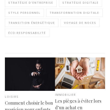
STRATÉGIE D'ENTREPRISE
STRATÉGIE DIGITALE
STYLE PERSONNEL
TRANSFORMATION DIGITALE
TRANSITION ÉNERGÉTIQUE
VOYAGE DE NOCES
ÉCO-RESPONSABILITÉ
IMMOBILIER
LOISIRS
Les pièges à éviter lors
Comment choisir le bon
d’un achat en
magicien pour enfants