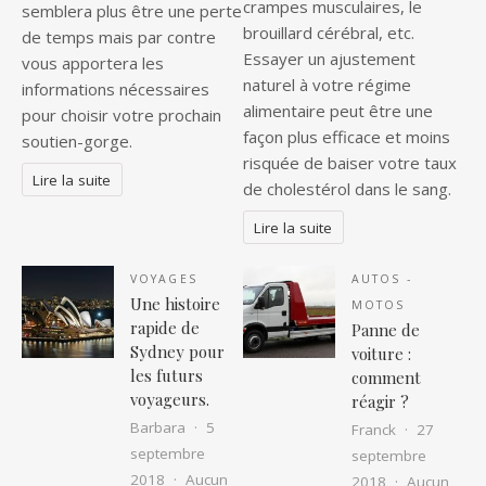
crampes musculaires, le
semblera plus être une perte
brouillard cérébral, etc.
de temps mais par contre
Essayer un ajustement
vous apportera les
naturel à votre régime
informations nécessaires
alimentaire peut être une
pour choisir votre prochain
façon plus efficace et moins
soutien-gorge.
risquée de baiser votre taux
Lire la suite
de cholestérol dans le sang.
Lire la suite
VOYAGES
AUTOS -
Une histoire
MOTOS
rapide de
Panne de
Sydney pour
voiture :
les futurs
comment
voyageurs.
réagir ?
Barbara
5
Franck
27
septembre
septembre
2018
Aucun
2018
Aucun