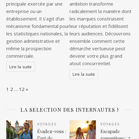
principale exercée par une
ambition transforme
entreprise ou un
radicalement la manière dont
établissement. Il s’agit d’un
les marques construisent
mécanisme fondamental pour
leur réputation et fidélisent
les statistiques nationales, la
leurs audiences. Découvrons
gestion administrative et
ensemble comment cette
même la prospection
démarche vertueuse peut
commerciale.
devenir votre plus grand
atout concurrentiel.
Lire la suite
Lire la suite
Page:
Next
1
2
…
12
»
LA SELECTION DES INTERNAUTES !
VOYAGES
VOYAGES
Évadez-vous :
Escapade
l’art de
romantique : 7