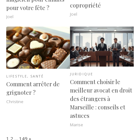
copropriété
pour votre fête ?
Joel
Joel
JURIDIQUE
LIFESTYLE
,
SANTÉ
Comment choisir le
Comment arrêter de
meilleur avocat en droit
grignoter ?
des étrangers à
Christine
Marseille : conseils et
astuces
Marise
Page:
Next
1
2
…
149
»