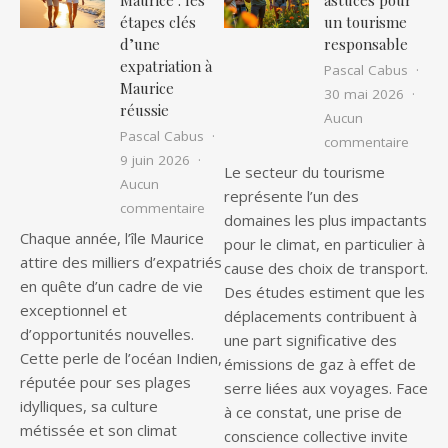
Maurice : les
astuces pour
étapes clés
un tourisme
d’une
responsable
expatriation à
Pascal Cabus
Maurice
30 mai 2026
réussie
Aucun
Pascal Cabus
sur Le
commentaire
9 juin 2026
Le secteur du tourisme
Aucun
représente l’un des
sur Vivre à l’île Maurice : les étapes c
commentaire
domaines les plus impactants
Chaque année, l’île Maurice
pour le climat, en particulier à
attire des milliers d’expatriés
cause des choix de transport.
en quête d’un cadre de vie
Des études estiment que les
exceptionnel et
déplacements contribuent à
d’opportunités nouvelles.
une part significative des
Cette perle de l’océan Indien,
émissions de gaz à effet de
réputée pour ses plages
serre liées aux voyages. Face
idylliques, sa culture
à ce constat, une prise de
métissée et son climat
conscience collective invite