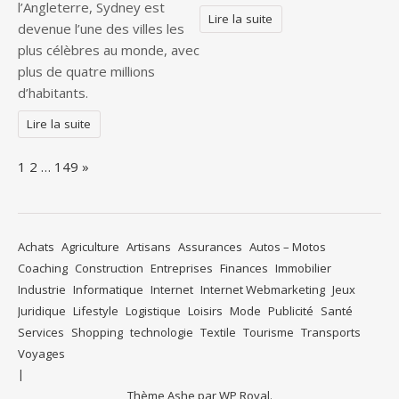
l’Angleterre, Sydney est
Lire la suite
devenue l’une des villes les
plus célèbres au monde, avec
plus de quatre millions
d’habitants.
Lire la suite
Page:
Next
1
2
…
149
»
Achats
Agriculture
Artisans
Assurances
Autos – Motos
Coaching
Construction
Entreprises
Finances
Immobilier
Industrie
Informatique
Internet
Internet Webmarketing
Jeux
Juridique
Lifestyle
Logistique
Loisirs
Mode
Publicité
Santé
Services
Shopping
technologie
Textile
Tourisme
Transports
Voyages
Thème Ashe par
WP Royal
.