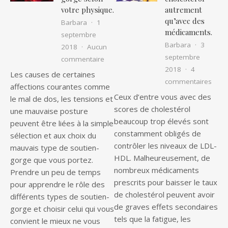
votre physique.
autrement
qu’avec des
Barbara
1
médicaments.
septembre
Barbara
3
2018
Aucun
septembre
sur Savoir choisir les soutiens gorge 
commentaire
2018
4
Les causes de certaines
sur C
commentaires
affections courantes comme
Ceux d’entre vous avec des
le mal de dos, les tensions et
scores de cholestérol
une mauvaise posture
beaucoup trop élevés sont
peuvent être liées à la simple
constamment obligés de
sélection et aux choix du
contrôler les niveaux de LDL-
mauvais type de soutien-
HDL. Malheureusement, de
gorge que vous portez.
nombreux médicaments
Prendre un peu de temps
prescrits pour baisser le taux
pour apprendre le rôle des
de cholestérol peuvent avoir
différents types de soutien-
de graves effets secondaires
gorge et choisir celui qui vous
tels que la fatigue, les
convient le mieux ne vous