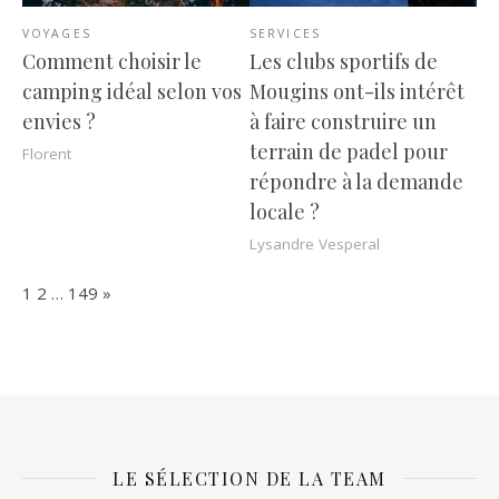
VOYAGES
SERVICES
Comment choisir le
Les clubs sportifs de
camping idéal selon vos
Mougins ont-ils intérêt
envies ?
à faire construire un
terrain de padel pour
Florent
répondre à la demande
locale ?
Lysandre Vesperal
Page:
Next
1
2
…
149
»
LE SÉLECTION DE LA TEAM