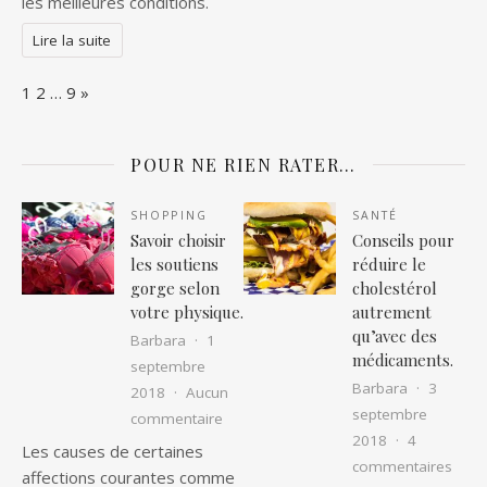
les meilleures conditions.
Lire la suite
Page:
Next
1
2
…
9
»
POUR NE RIEN RATER…
SHOPPING
SANTÉ
Savoir choisir
Conseils pour
les soutiens
réduire le
gorge selon
cholestérol
votre physique.
autrement
qu’avec des
Barbara
1
médicaments.
septembre
Barbara
3
2018
Aucun
septembre
sur Savoir choisir les soutiens gorge 
commentaire
2018
4
Les causes de certaines
sur C
commentaires
affections courantes comme