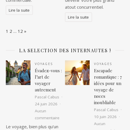
atout concurrentiel.
Lire la suite
Lire la suite
Page:
Next
1
2
…
12
»
LA SELECTION DES INTERNAUTES !
VOYAGES
VOYAGES
Évadez-vous :
Escapade
l’art de
romantique : 7
voyager
idées pour un
autrement
voyage de
noces
Pascal Cabus
inoubliable
24 juin 2026
Pascal Cabus
Aucun
10 juin 2026
sur Évadez-vous : l’art de voyager au
commentaire
Aucun
Le voyage, bien plus qu’un