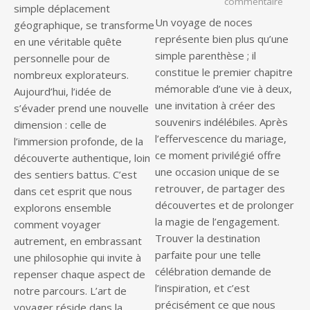
sur Es
commentaire
simple déplacement
Un voyage de noces
géographique, se transforme
représente bien plus qu’une
en une véritable quête
simple parenthèse ; il
personnelle pour de
constitue le premier chapitre
nombreux explorateurs.
mémorable d’une vie à deux,
Aujourd’hui, l’idée de
une invitation à créer des
s’évader prend une nouvelle
souvenirs indélébiles. Après
dimension : celle de
l’effervescence du mariage,
l’immersion profonde, de la
ce moment privilégié offre
découverte authentique, loin
une occasion unique de se
des sentiers battus. C’est
retrouver, de partager des
dans cet esprit que nous
découvertes et de prolonger
explorons ensemble
la magie de l’engagement.
comment voyager
Trouver la destination
autrement, en embrassant
parfaite pour une telle
une philosophie qui invite à
célébration demande de
repenser chaque aspect de
l’inspiration, et c’est
notre parcours. L’art de
précisément ce que nous
voyager réside dans la