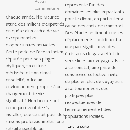
Aucun
représente l’un des
sur Vivre à l’île Maurice : les étapes c
commentaire
domaines les plus impactants
Chaque année, l’île Maurice
pour le climat, en particulier à
attire des milliers d’expatriés
cause des choix de transport.
en quête d’un cadre de vie
Des études estiment que les
exceptionnel et
déplacements contribuent à
d’opportunités nouvelles.
une part significative des
Cette perle de l’océan Indien,
émissions de gaz à effet de
réputée pour ses plages
serre liées aux voyages. Face
idylliques, sa culture
à ce constat, une prise de
métissée et son climat
conscience collective invite
ensoleillé, offre un
de plus en plus de voyageurs
environnement propice à un
à se tourner vers des
changement de vie
pratiques plus
significatif. Nombreux sont
respectueuses de
ceux qui rêvent de s’y
l’environnement et des
installer, que ce soit pour des
populations locales.
raisons professionnelles, une
Lire la suite
retraite paisible ou