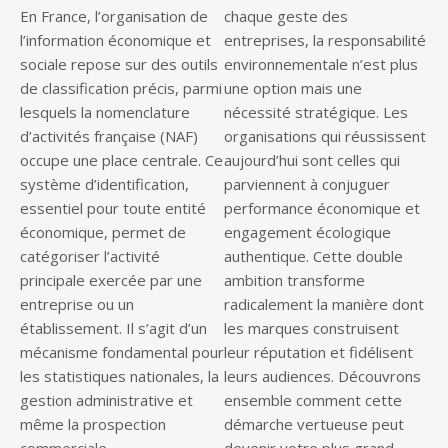
En France, l’organisation de
chaque geste des
l’information économique et
entreprises, la responsabilité
sociale repose sur des outils
environnementale n’est plus
de classification précis, parmi
une option mais une
lesquels la nomenclature
nécessité stratégique. Les
d’activités française (NAF)
organisations qui réussissent
occupe une place centrale. Ce
aujourd’hui sont celles qui
système d’identification,
parviennent à conjuguer
essentiel pour toute entité
performance économique et
économique, permet de
engagement écologique
catégoriser l’activité
authentique. Cette double
principale exercée par une
ambition transforme
entreprise ou un
radicalement la manière dont
établissement. Il s’agit d’un
les marques construisent
mécanisme fondamental pour
leur réputation et fidélisent
les statistiques nationales, la
leurs audiences. Découvrons
gestion administrative et
ensemble comment cette
même la prospection
démarche vertueuse peut
commerciale.
devenir votre plus grand