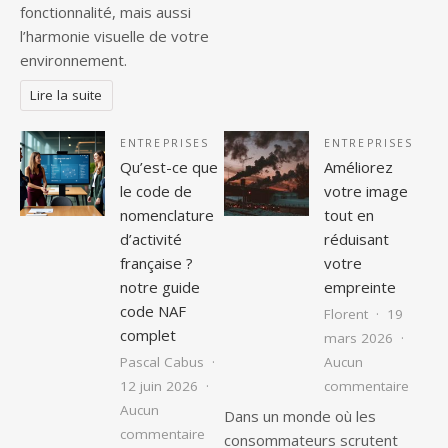
fonctionnalité, mais aussi
l’harmonie visuelle de votre
environnement.
Lire la suite
ENTREPRISES
ENTREPRISES
Qu’est-ce que
Améliorez
le code de
votre image
nomenclature
tout en
d’activité
réduisant
française ?
votre
notre guide
empreinte
code NAF
Florent
19
complet
mars 2026
Pascal Cabus
Aucun
sur Am
12 juin 2026
commentaire
Aucun
Dans un monde où les
sur Qu’est-ce que le code de nomenclat
commentaire
consommateurs scrutent