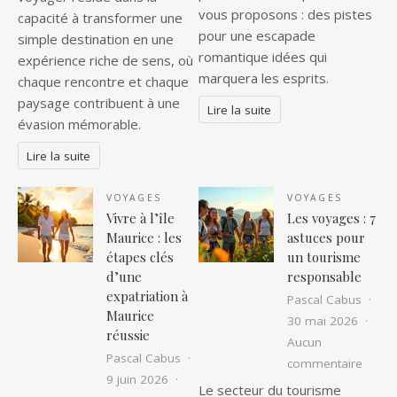
vous proposons : des pistes
capacité à transformer une
pour une escapade
simple destination en une
romantique idées qui
expérience riche de sens, où
marquera les esprits.
chaque rencontre et chaque
paysage contribuent à une
Lire la suite
évasion mémorable.
Lire la suite
VOYAGES
VOYAGES
Vivre à l’île
Les voyages : 7
Maurice : les
astuces pour
étapes clés
un tourisme
d’une
responsable
expatriation à
Pascal Cabus
Maurice
30 mai 2026
réussie
Aucun
Pascal Cabus
sur Le
commentaire
9 juin 2026
Le secteur du tourisme