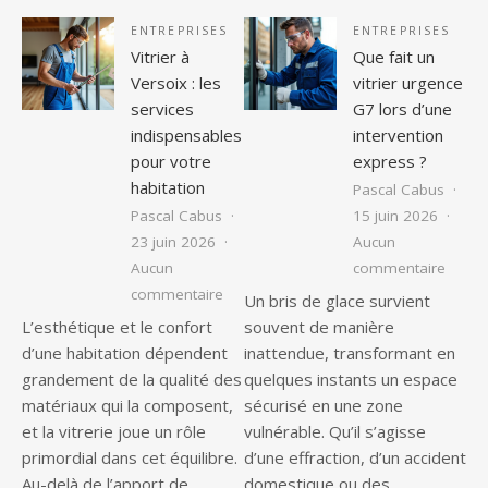
ENTREPRISES
ENTREPRISES
Vitrier à
Que fait un
Versoix : les
vitrier urgence
services
G7 lors d’une
indispensables
intervention
pour votre
express ?
habitation
Pascal Cabus
Pascal Cabus
15 juin 2026
23 juin 2026
Aucun
sur Qu
Aucun
commentaire
sur Vitrier à Versoix : les services ind
commentaire
Un bris de glace survient
L’esthétique et le confort
souvent de manière
d’une habitation dépendent
inattendue, transformant en
grandement de la qualité des
quelques instants un espace
matériaux qui la composent,
sécurisé en une zone
et la vitrerie joue un rôle
vulnérable. Qu’il s’agisse
primordial dans cet équilibre.
d’une effraction, d’un accident
Au-delà de l’apport de
domestique ou des