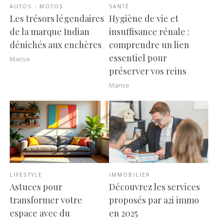
AUTOS - MOTOS
SANTÉ
Les trésors légendaires
Hygiène de vie et
de la marque Indian
insuffisance rénale :
dénichés aux enchères
comprendre un lien
essentiel pour
Marise
préserver vos reins
Marise
LIFESTYLE
IMMOBILIER
Astuces pour
Découvrez les services
transformer votre
proposés par a2i immo
espace avec du
en 2025