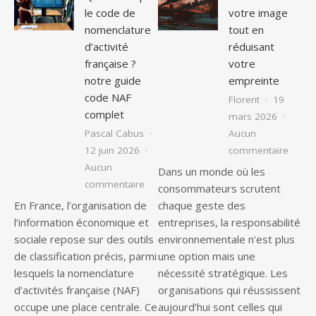
le code de
votre image
nomenclature
tout en
d’activité
réduisant
française ?
votre
notre guide
empreinte
code NAF
Florent
19
complet
mars 2026
Pascal Cabus
Aucun
sur Am
12 juin 2026
commentaire
Aucun
Dans un monde où les
sur Qu’est-ce que le code de nomenclat
commentaire
consommateurs scrutent
En France, l’organisation de
chaque geste des
l’information économique et
entreprises, la responsabilité
sociale repose sur des outils
environnementale n’est plus
de classification précis, parmi
une option mais une
lesquels la nomenclature
nécessité stratégique. Les
d’activités française (NAF)
organisations qui réussissent
occupe une place centrale. Ce
aujourd’hui sont celles qui