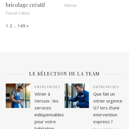
bricolage créatif
Marise
Pascal Cabus
Page:
Next
1
2
…
149
»
LE SÉLECTION DE LA TEAM
ENTREPRISES
ENTREPRISES
Vitrier à
Que fait un
Versoix : les
vitrier urgence
services
G7 lors d’une
indispensables
intervention
pour votre
express ?
habitation