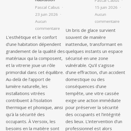
Pascal Cabus
Pascal Cabus
15 juin 2026
23 juin 2026
Aucun
sur Qu
Aucun
commentaire
sur Vitrier à Versoix : les services ind
commentaire
Un bris de glace survient
L’esthétique et le confort
souvent de manière
d’une habitation dépendent
inattendue, transformant en
grandement de la qualité des
quelques instants un espace
matériaux qui la composent,
sécurisé en une zone
et la vitrerie joue un rôle
vulnérable. Qu’il s’agisse
primordial dans cet équilibre.
d’une effraction, d’un accident
Au-delà de l’apport de
domestique ou des
lumière naturelle, les
conséquences d’une
installations vitrées
tempête, une vitre cassée
contribuent à l’isolation
exige une action immédiate
thermique et phonique, ainsi
pour préserver la sécurité
qu’à la sécurité des
des occupants et l’intégrité
occupants. À Versoix, les
des lieux. L’intervention d’un
besoins en la matière sont
professionnel est alors