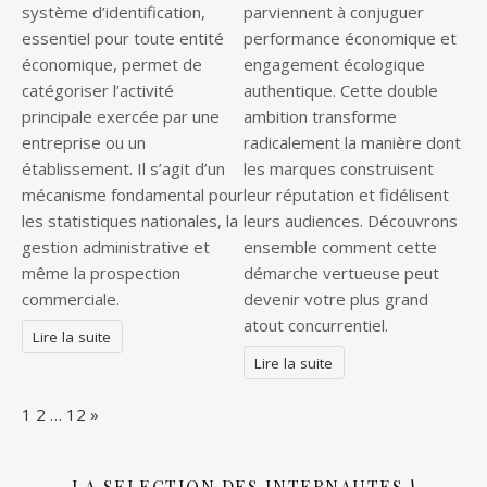
système d’identification,
parviennent à conjuguer
essentiel pour toute entité
performance économique et
économique, permet de
engagement écologique
catégoriser l’activité
authentique. Cette double
principale exercée par une
ambition transforme
entreprise ou un
radicalement la manière dont
établissement. Il s’agit d’un
les marques construisent
mécanisme fondamental pour
leur réputation et fidélisent
les statistiques nationales, la
leurs audiences. Découvrons
gestion administrative et
ensemble comment cette
même la prospection
démarche vertueuse peut
commerciale.
devenir votre plus grand
atout concurrentiel.
Lire la suite
Lire la suite
Page:
Next
1
2
…
12
»
LA SELECTION DES INTERNAUTES !