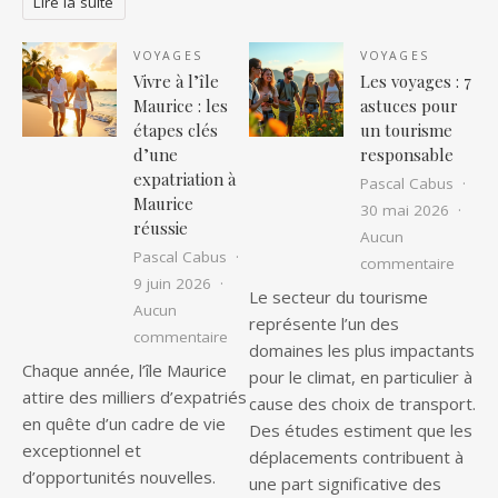
Lire la suite
VOYAGES
VOYAGES
Vivre à l’île
Les voyages : 7
Maurice : les
astuces pour
étapes clés
un tourisme
d’une
responsable
expatriation à
Pascal Cabus
Maurice
30 mai 2026
réussie
Aucun
Pascal Cabus
sur Le
commentaire
9 juin 2026
Le secteur du tourisme
Aucun
représente l’un des
sur Vivre à l’île Maurice : les étapes c
commentaire
domaines les plus impactants
Chaque année, l’île Maurice
pour le climat, en particulier à
attire des milliers d’expatriés
cause des choix de transport.
en quête d’un cadre de vie
Des études estiment que les
exceptionnel et
déplacements contribuent à
d’opportunités nouvelles.
une part significative des