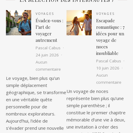
VOYAGES
VOYAGES
Évadez-vous :
Escapade
l’art de
romantique : 7
voyager
idées pour un
autrement
voyage de
noces
Pascal Cabus
inoubliable
24 juin 2026
Pascal Cabus
Aucun
10 juin 2026
sur Évadez-vous : l’art de voyager au
commentaire
Aucun
Le voyage, bien plus qu’un
sur Es
commentaire
simple déplacement
Un voyage de noces
géographique, se transforme
représente bien plus qu’une
en une véritable quête
simple parenthèse ; il
personnelle pour de
constitue le premier chapitre
nombreux explorateurs.
mémorable d’une vie à deux,
Aujourd’hui, l’idée de
une invitation à créer des
s’évader prend une nouvelle